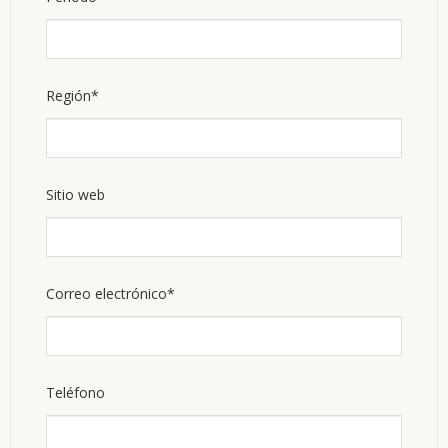
obligatorio
Campo
Región
*
obligatorio
Sitio web
Campo
Correo electrónico
*
obligatorio
Teléfono