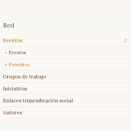
Saltar
Trimembración
Red
navegación
Descripción
breve
Saltar
Eventos
Glosario
navegación
Todos
Eventos
los
temas
Ponentes
Glosario
En
Grupos de trabajo
comparación
Iniciativas
Artículos
Enlaces trimembración social
&
Ensayos
Autores
Literatura
Literatura
recomendada