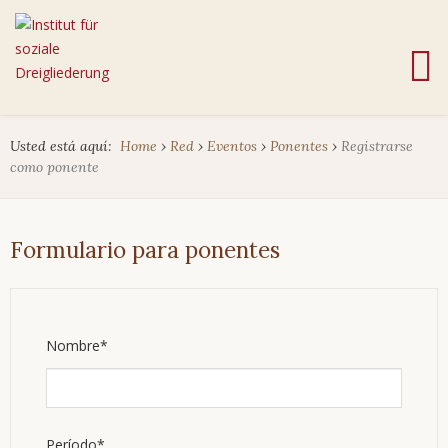
Usted está aquí:
Home
›
Red
›
Eventos
›
Ponentes
›
Registrarse
como ponente
Formulario para ponentes
Campo
Nombre
*
obligatorio
Campo
Período
*