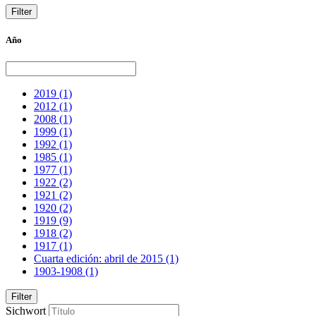
Año
2019
(1)
2012
(1)
2008
(1)
1999
(1)
1992
(1)
1985
(1)
1977
(1)
1922
(2)
1921
(2)
1920
(2)
1919
(9)
1918
(2)
1917
(1)
Cuarta edición: abril de 2015
(1)
1903-1908
(1)
Sichwort