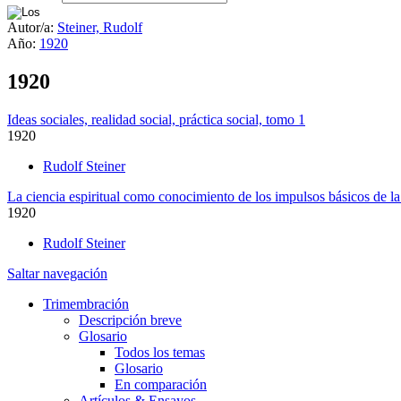
Autor/a:
Steiner, Rudolf
Año:
1920
1920
Ideas sociales, realidad social, práctica social, tomo 1
1920
Rudolf Steiner
La ciencia espiritual como conocimiento de los impulsos básicos de la
1920
Rudolf Steiner
Saltar navegación
Trimembración
Descripción breve
Glosario
Todos los temas
Glosario
En comparación
Artículos & Ensayos