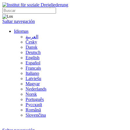
Saltar navegación
Idiomas
العربية
Česky
Dansk
Deutsch
English
Español
Français
Italiano
Latviešu
Magyar
Nederlands
Norsk
Português
Русский
Română
Slovenčina