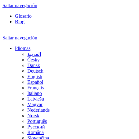
Saltar navegación
Glosario
Blog
Saltar navegación
Idiomas
العربية
Česky
Dansk
Deutsch
English
Español
Français
Italiano
Latviešu
Magyar
Nederlands
Norsk
Português
Русский
Română
Slovenčina