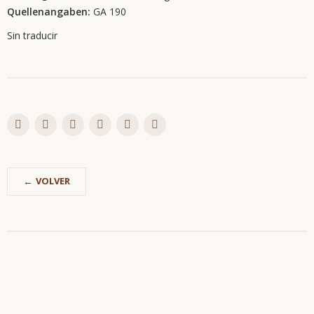
Quellenangaben:
GA 190
Sin traducir
VOLVER
Saltar
Trimembración
navegación
Descripción
breve
Glosario
Todos