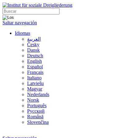
Saltar navegación
Idiomas
العربية
Česky
Dansk
Deutsch
English
Español
Français
Italiano
Latviešu
Magyar
Nederlands
Norsk
Português
Русский
Română
Slovenčina