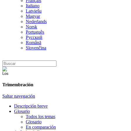
Français
Italiano
Latviešu
Magyar
Nederlands
Norsk
Português
Русский
Română
Slovenčina
Trimembración
Saltar navegación
Descripción breve
Glosario
Todos los temas
Glosario
En comparación