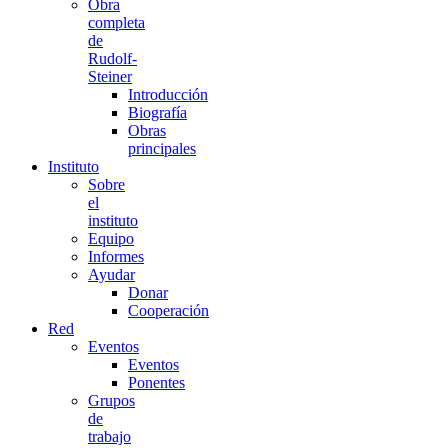
Obra
completa
de
Rudolf-
Steiner
Introducción
Biografía
Obras
principales
Instituto
Sobre
el
instituto
Equipo
Informes
Ayudar
Donar
Cooperación
Red
Eventos
Eventos
Ponentes
Grupos
de
trabajo