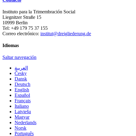
Instituto para la Trimembración Social
Liegnitzer Straße 15
10999
Berlin
Tel:
+49 179 75 37 155
Correo electrónico:
institut@dreigliederung.de
Idiomas
Saltar navegación
العربية
Česky
Dansk
Deutsch
English
Español
Français
Italiano
Latviešu
Magyar
Nederlands
Norsk
Português