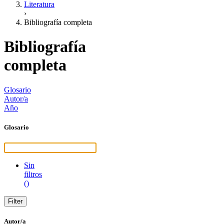
Literatura
›
Bibliografía completa
Bibliografía
completa
Glosario
Autor/a
Año
Glosario
Sin
filtros
()
Autor/a