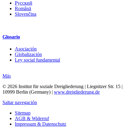
Русский
Română
Slovenčina
Glosario
Asociación
Globalización
Ley social fundamental
Más
© 2026 Institut für soziale Dreigliederung | Liegnitzer Str. 15 |
10999 Berlin (Germany) |
www.dreigliederung.de
Saltar navegación
Sitemap
AGB & Widerruf
Impressum & Datenschutz