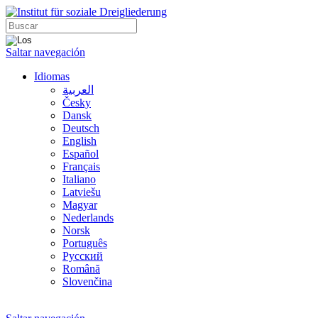
Saltar navegación
Idiomas
العربية
Česky
Dansk
Deutsch
English
Español
Français
Italiano
Latviešu
Magyar
Nederlands
Norsk
Português
Русский
Română
Slovenčina