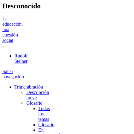
Desconocido
La
educación,
una
cuestión
social
-
Rudolf
Steiner
Saltar
navegación
Trimembración
Descripción
breve
Glosario
Todos
los
temas
Glosario
En