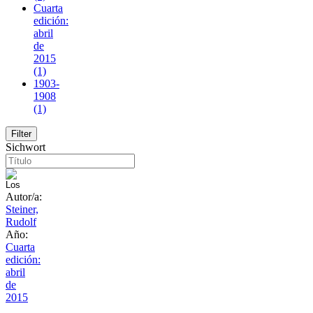
Cuarta
edición:
abril
de
2015
(1)
1903-
1908
(1)
Sichwort
Autor/a:
Steiner,
Rudolf
Año:
Cuarta
edición:
abril
de
2015