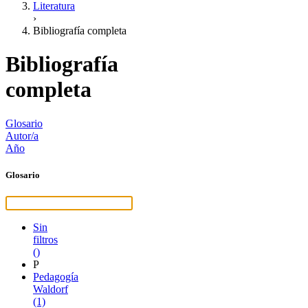
Literatura
›
Bibliografía completa
Bibliografía
completa
Glosario
Autor/a
Año
Glosario
Sin
filtros
()
P
Pedagogía
Waldorf
(1)