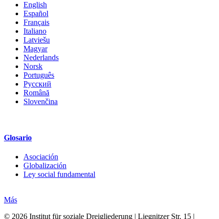
English
Español
Français
Italiano
Latviešu
Magyar
Nederlands
Norsk
Português
Русский
Română
Slovenčina
Glosario
Asociación
Globalización
Ley social fundamental
Más
© 2026 Institut für soziale Dreigliederung | Liegnitzer Str. 15 |