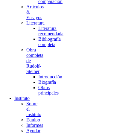
comparación
Artículos
&
Ensayos
Literatura
Literatura
recomendada
Bibliografía
completa
Obra
completa
de
Rudolf-
Steiner
Introducción
Biografía
Obras
principales
Instituto
Sobre
el
instituto
Equipo
Informes
Ayudar