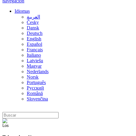
navegación
Idiomas
العربية
Česky
Dansk
Deutsch
English
Español
Français
Italiano
Latviešu
Magyar
Nederlands
Norsk
Português
Русский
Română
Slovenčina