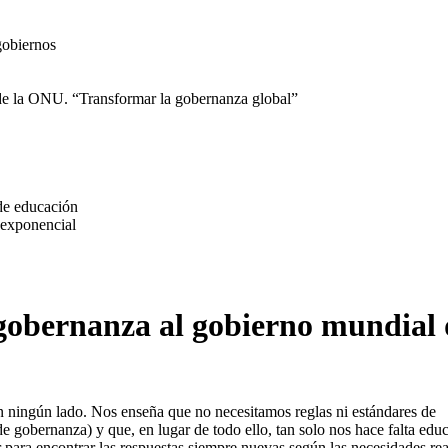
gobiernos
o de la ONU. “Transformar la gobernanza global”
de educación
 exponencial
 gobernanza al gobierno mundial 
n ningún lado. Nos enseña que no necesitamos reglas ni estándares de
 gobernanza) y que, en lugar de todo ello, tan solo nos hace falta edu
para encontrar las respuestas siempre nuevas según las necesidades rea