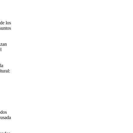
de los
suntos
izan
l
la
tural:
odos
 usada