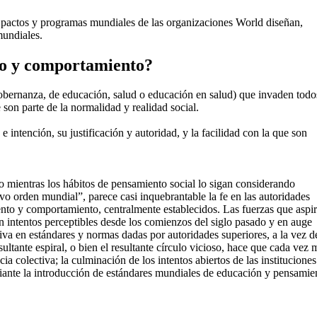
s pactos y programas mundiales de las organizaciones World diseñan,
mundiales.
to y comportamiento?
obernanza, de educación, salud o educación en salud) que invaden todo
son parte de la normalidad y realidad social.
e intención, su justificación y autoridad, y la facilidad con la que son
o mientras los hábitos de pensamiento social lo sigan considerando
uevo orden mundial”, parece casi inquebrantable la fe en las autoridades
nto y comportamiento, centralmente establecidos. Las fuerzas que aspi
on intentos perceptibles desde los comienzos del siglo pasado y en auge
iva en estándares y normas dadas por autoridades superiores, a la vez d
ltante espiral, o bien el resultante círculo vicioso, hace que cada vez 
a colectiva; la culminación de los intentos abiertos de las instituciones
ante la introducción de estándares mundiales de educación y pensamie