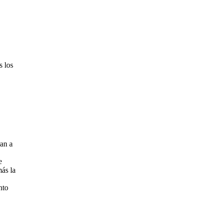
s los
ran a
e
más la
nto