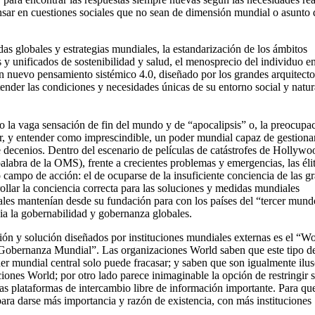
nsar en cuestiones sociales que no sean de dimensión mundial o asunto 
as globales y estrategias mundiales, la estandarización de los ámbitos
s y unificados de sostenibilidad y salud, el menosprecio del individuo e
un nuevo pensamiento sistémico 4.0, diseñado por los grandes arquitecto
ender las condiciones y necesidades únicas de su entorno social y natur
o la vaga sensación de fin del mundo y de “apocalipsis” o, la preocupa
sear, y entender como imprescindible, un poder mundial capaz de gestionar
te decenios. Dentro del escenario de películas de catástrofes de Hollywo
alabra de la OMS), frente a crecientes problemas y emergencias, las éli
 campo de acción: el de ocuparse de la insuficiente conciencia de las g
ollar la conciencia correcta para las soluciones y medidas mundiales
iales mantenían desde su fundación para con los países del “tercer mund
ia la gobernabilidad y gobernanza globales.
ción y solución diseñados por instituciones mundiales externas es el “W
Gobernanza Mundial”. Las organizaciones World saben que este tipo d
mundial central solo puede fracasar; y saben que son igualmente ilus
iones World; por otro lado parece inimaginable la opción de restringir 
uras plataformas de intercambio libre de información importante. Para que
ara darse más importancia y razón de existencia, con más instituciones