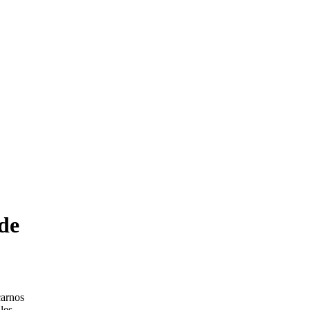
de
carnos
les.