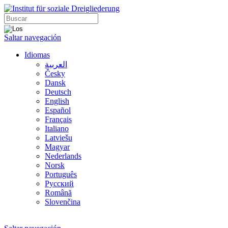
Saltar navegación
Idiomas
العربية
Česky
Dansk
Deutsch
English
Español
Français
Italiano
Latviešu
Magyar
Nederlands
Norsk
Português
Русский
Română
Slovenčina