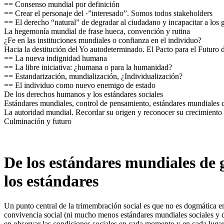
== Consenso mundial por definición
== Crear el personaje del ·”interesado”. Somos todos stakeholders
== El derecho “natural” de degradar al ciudadano y incapacitar a los 
La hegemonía mundial de frase hueca, convención y rutina
¿Fe en las instituciones mundiales o confianza en el individuo?
Hacia la destitución del Yo autodeterminado. El Pacto para el Futur
== La nueva indignidad humana
== La libre iniciativa: ¿humana o para la humanidad?
== Estandarización, mundialización, ¿Individualización?
== El individuo como nuevo enemigo de estado
De los derechos humanos y los estándares sociales
Estándares mundiales, control de pensamiento, estándares mundiales 
La autoridad mundial. Recordar su origen y reconocer su crecimiento
Culminación y futuro
De los estándares mundiales de
los estándares
Un punto central de la trimembración social es que no es dogmática e
convivencia social (ni mucho menos estándares mundiales sociales y de
en observar las condiciones sociales en cada momento y en cada lugar 