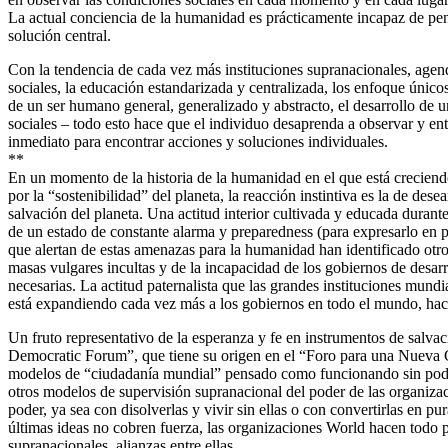
La actual conciencia de la humanidad es prácticamente incapaz de pe
solución central.
Con la tendencia de cada vez más instituciones supranacionales, agend
sociales, la educación estandarizada y centralizada, los enfoque único
de un ser humano general, generalizado y abstracto, el desarrollo de 
sociales – todo esto hace que el individuo desaprenda a observar y ent
inmediato para encontrar acciones y soluciones individuales.
**
En un momento de la historia de la humanidad en el que está creciend
por la “sostenibilidad” del planeta, la reacción instintiva es la de de
salvación del planeta. Una actitud interior cultivada y educada duran
de un estado de constante alarma y preparedness (para expresarlo en p
que alertan de estas amenazas para la humanidad han identificado otro
masas vulgares incultas y de la incapacidad de los gobiernos de desarr
necesarias. La actitud paternalista que las grandes instituciones mund
está expandiendo cada vez más a los gobiernos en todo el mundo, hac
Un fruto representativo de la esperanza y fe en instrumentos de salva
Democratic Forum”, que tiene su origen en el “Foro para una Nueva 
modelos de “ciudadanía mundial” pensado como funcionando sin poder 
otros modelos de supervisión supranacional del poder de las organizac
poder, ya sea con disolverlas y vivir sin ellas o con convertirlas en p
últimas ideas no cobren fuerza, las organizaciones World hacen todo p
supranacionales, alianzas entre ellas.