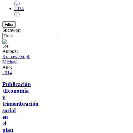
(1)
2014
(1)
Stichwort
Autor/a:
Kranawetvogl,
Michael
Año:
2014
Publicación
‹Economía
y
trimembración
social
en
el
plan