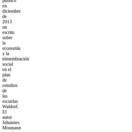
publicó
en
diciembre
de
2013
un
escrito
sobre
la
economía
y la
trimembración
social
en el
plan
de
estudios
de
las
escuelas
Waldorf.
El
autor
Johannes
Mosmann