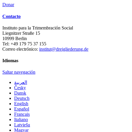
Donar
Contacto
Instituto para la Trimembración Social
Liegnitzer Straße 15
10999
Berlin
Tel:
+49 179 75 37 155
Correo electrónico:
institut@dreigliederung.de
Idiomas
Saltar navegación
العربية
Česky
Dansk
Deutsch
English
Español
Français
Italiano
Latviešu
Magyar