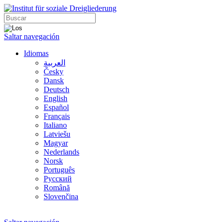
Saltar navegación
Idiomas
العربية
Česky
Dansk
Deutsch
English
Español
Français
Italiano
Latviešu
Magyar
Nederlands
Norsk
Português
Русский
Română
Slovenčina