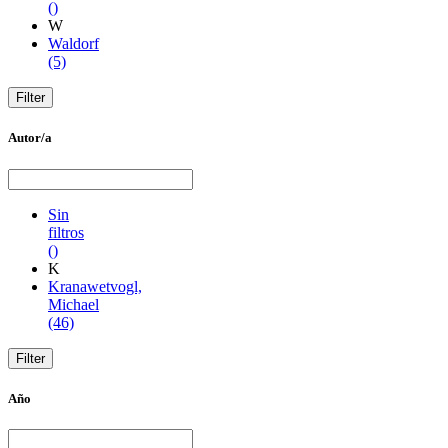
()
W
Waldorf
(5)
Autor/a
Sin
filtros
()
K
Kranawetvogl,
Michael
(46)
Año