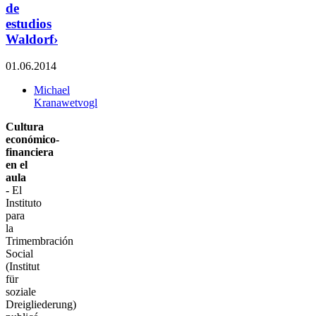
de
estudios
Waldorf›
01.06.2014
Michael
Kranawetvogl
Cultura
económico-
financiera
en el
aula
-
El
Instituto
para
la
Trimembración
Social
(Institut
für
soziale
Dreigliederung)