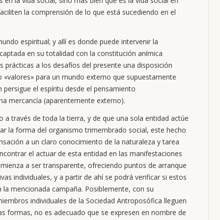
n la vida social, sino más bien qué es la vida social en
ciliten la comprensión de lo que está sucediendo en el
undo espiritual; y allí es donde puede intervenir la
captada en su totalidad con la constitución anímica
 prácticas a los desafíos del presente una disposición
 o «valores» para un mundo externo que supuestamente
n persigue el espíritu desde el pensamiento
 una mercancía (aparentemente externo).
a través de toda la tierra, y de que una sola entidad actúe
tar la forma del organismo trimembrado social, este hecho
nsación a un claro conocimiento de la naturaleza y tarea
ncontrar el actuar de esta entidad en las manifestaciones
l comienza a ser transparente, ofreciendo puntos de arranque
vas individuales, y a partir de ahí se podrá verificar si estos
n la mencionada campaña. Posiblemente, con su
s miembros individuales de la Sociedad Antroposófica lleguen
odas formas, no es adecuado que se expresen en nombre de