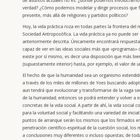
de asuntos actuales no es: ¿dónde podemos involucrarnos e
verdad? ¿Cómo podemos modelar y dirigir procesos que fa
presente, más allá de religiones y partidos políticos?
Hoy, la vida práctica roza en todas partes la frontera del m
Sociedad Antroposófica. La vida práctica ya no puede ser 
anteriormente descrita. Únicamente encontrará respuestas
capaz de ver en las ideas sociales más que «programas»
existe por sí mismo, es decir una disposición que más bie
(supuestamente interior) hasta, por ejemplo, el valor de
El hecho de que la humanidad sea un organismo extendido 
a través de los miles de millones de Yoes buscando adop
aun tendrá que evolucionar y transformarse de la vaga se
de la humanidad; entonces se podrá entender y volver a e
concretas de la vida social. A partir de ahí, la vida socia
para la voluntad social y facilitando una variedad de iniciati
puntos de arranque serán los mismos que los firmados e
penetración científico-espiritual de la cuestión social, lo
a conclusiones muy diferentes o incluso opuestas; de t