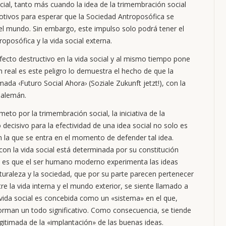
ocial, tanto más cuando la idea de la trimembración social
otivos para esperar que la Sociedad Antroposófica se
 el mundo. Sin embargo, este impulso solo podrá tener el
oposófica y la vida social externa.
efecto destructivo en la vida social y al mismo tiempo pone
n real es este peligro lo demuestra el hecho de que la
a ‹Futuro Social Ahora› (Soziale Zukunft jetzt!), con la
 alemán.
to por la trimembración social, la iniciativa de la
ecisivo para la efectividad de una idea social no solo es
en la que se entra en el momento de defender tal idea.
on la vida social está determinada por su constitución
ca es que el ser humano moderno experimenta las ideas
uraleza y la sociedad, que por su parte parecen pertenecer
re la vida interna y el mundo exterior, se siente llamado a
a vida social es concebida como un «sistema» en el que,
forman un todo significativo. Como consecuencia, se tiende
itimada de la «implantación» de las buenas ideas.