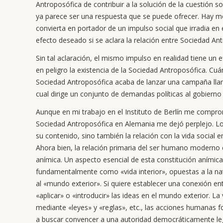
Antroposófica de contribuir a la solución de la cuestión s
ya parece ser una respuesta que se puede ofrecer. Hay m
convierta en portador de un impulso social que irradia en
efecto deseado si se aclara la relación entre Sociedad Antr
Sin tal aclaración, el mismo impulso en realidad tiene un 
en peligro la existencia de la Sociedad Antroposófica. Cuá
Sociedad Antroposófica acaba de lanzar una campaña llamad
cual dirige un conjunto de demandas políticas al gobierno
Aunque en mi trabajo en el Instituto de Berlín me comprome
Sociedad Antroposófica en Alemania me dejó perplejo. Lo d
su contenido, sino también la relación con la vida social 
Ahora bien, la relación primaria del ser humano moderno c
anímica. Un aspecto esencial de esta constitución aními
fundamentalmente como «vida interior», opuestas a la nat
al «mundo exterior». Si quiere establecer una conexión ent
«aplicar» o «introducir» las ideas en el mundo exterior. L
mediante «leyes» y «reglas», etc., las acciones humanas 
a buscar convencer a una autoridad democráticamente leg