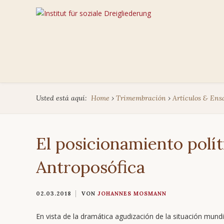
Usted está aquí:
Home
›
Trimembración
›
Artículos & Ens
El posicionamiento polít
Antroposófica
02.03.2018
VON
JOHANNES MOSMANN
En vista de la dramática agudización de la situación mundi