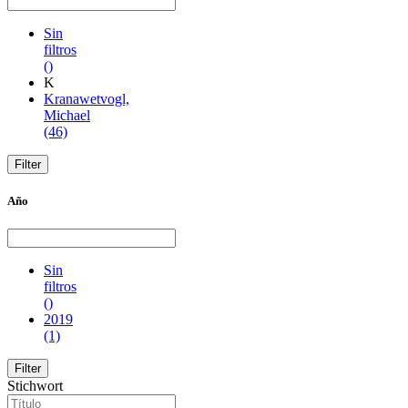
Sin
filtros
()
K
Kranawetvogl,
Michael
(46)
Año
Sin
filtros
()
2019
(1)
Stichwort