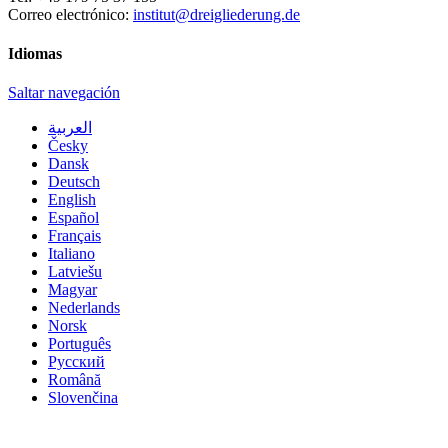
Correo electrónico:
institut@dreigliederung.de
Idiomas
Saltar navegación
العربية
Česky
Dansk
Deutsch
English
Español
Français
Italiano
Latviešu
Magyar
Nederlands
Norsk
Português
Русский
Română
Slovenčina