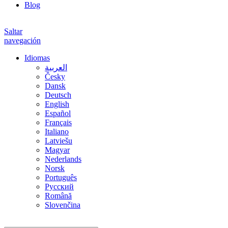
Blog
Saltar
navegación
Idiomas
العربية
Česky
Dansk
Deutsch
English
Español
Français
Italiano
Latviešu
Magyar
Nederlands
Norsk
Português
Русский
Română
Slovenčina