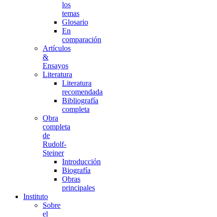
los
temas
Glosario
En
comparación
Artículos
&
Ensayos
Literatura
Literatura
recomendada
Bibliografía
completa
Obra
completa
de
Rudolf-
Steiner
Introducción
Biografía
Obras
principales
Instituto
Sobre
el