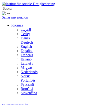
Saltar navegación
Idiomas
العربية
Česky
Dansk
Deutsch
English
Español
Français
Italiano
Latviešu
Magyar
Nederlands
Norsk
Português
Русский
Română
Slovenčina