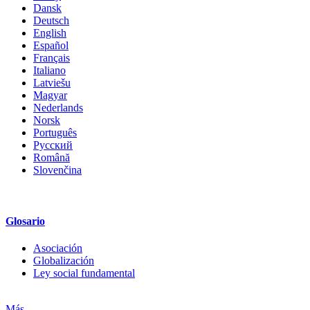
Dansk
Deutsch
English
Español
Français
Italiano
Latviešu
Magyar
Nederlands
Norsk
Português
Русский
Română
Slovenčina
Glosario
Asociación
Globalización
Ley social fundamental
Más