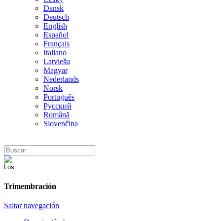
Dansk
Deutsch
English
Español
Français
Italiano
Latviešu
Magyar
Nederlands
Norsk
Português
Русский
Română
Slovenčina
Trimembración
Saltar navegación