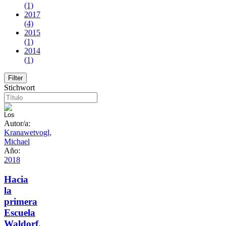
(1)
2017
(4)
2015
(1)
2014
(1)
Stichwort
Autor/a:
Kranawetvogl,
Michael
Año:
2018
Hacia
la
primera
Escuela
Waldorf,