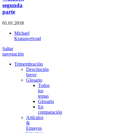
segunda
parte
01.01.2018
Michael
Kranawetvogl
Saltar
navegación
Trimembración
Descripción
breve
Glosario
Todos
los
temas
Glosario
En
comparación
Artículos
&
Ensayos