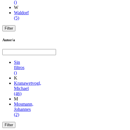
()
W
Waldorf
(5)
Autor/a
Sin
filtros
()
K
Kranawetvogl,
Michael
(46)
M
Mosmann,
Johannes
(2)