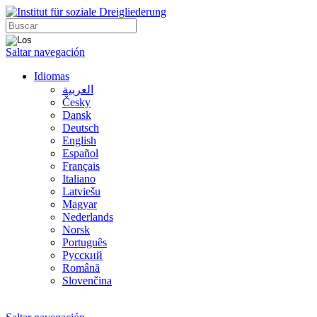
Saltar navegación
Idiomas
العربية
Česky
Dansk
Deutsch
English
Español
Français
Italiano
Latviešu
Magyar
Nederlands
Norsk
Português
Русский
Română
Slovenčina