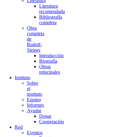
Literatura
Literatura
recomendada
Bibliografía
completa
Obra
completa
de
Rudolf-
Steiner
Introducción
Biografía
Obras
principales
Instituto
Sobre
el
instituto
Equipo
Informes
Ayudar
Donar
Cooperación
Red
Eventos