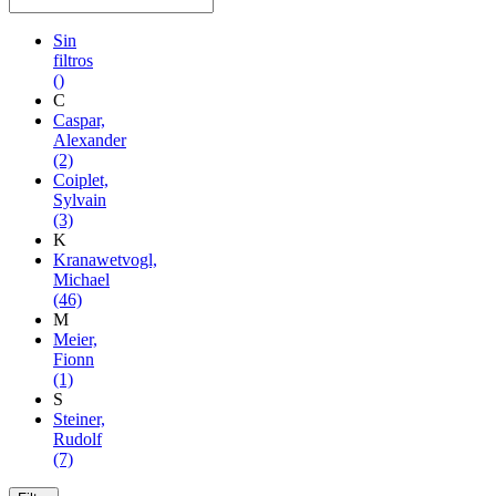
Sin
filtros
()
C
Caspar,
Alexander
(2)
Coiplet,
Sylvain
(3)
K
Kranawetvogl,
Michael
(46)
M
Meier,
Fionn
(1)
S
Steiner,
Rudolf
(7)