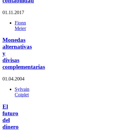
contabilidad
01.11.2017
Fionn
Meier
Monedas
alternativas
y
divisas
complementarias
01.04.2004
Sylvain
Coiplet
El
futuro
del
dinero