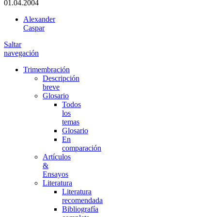
01.04.2004
Alexander
Caspar
Saltar
navegación
Trimembración
Descripción
breve
Glosario
Todos
los
temas
Glosario
En
comparación
Artículos
&
Ensayos
Literatura
Literatura
recomendada
Bibliografía