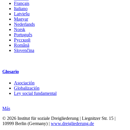
Français
Italiano
Latviešu
Magyar
Nederlands
Norsk
Português
Русский
Română
Slovenčina
Glosario
Asociación
Globalización
Ley social fundamental
Más
© 2026 Institut für soziale Dreigliederung | Liegnitzer Str. 15 |
10999 Berlin (Germany) |
www.dreigliederung.de