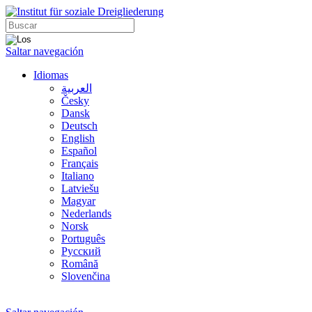
Saltar navegación
Idiomas
العربية
Česky
Dansk
Deutsch
English
Español
Français
Italiano
Latviešu
Magyar
Nederlands
Norsk
Português
Русский
Română
Slovenčina