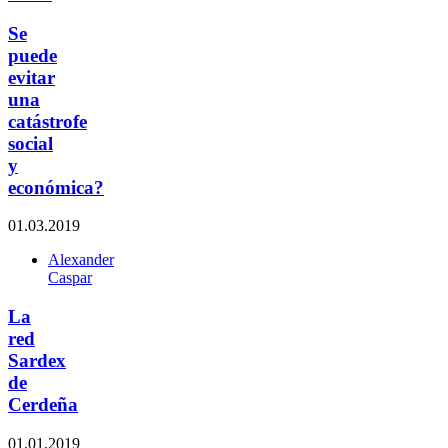
Se
puede
evitar
una
catástrofe
social
y
económica?
01.03.2019
Alexander
Caspar
La
red
Sardex
de
Cerdeña
01.01.2019