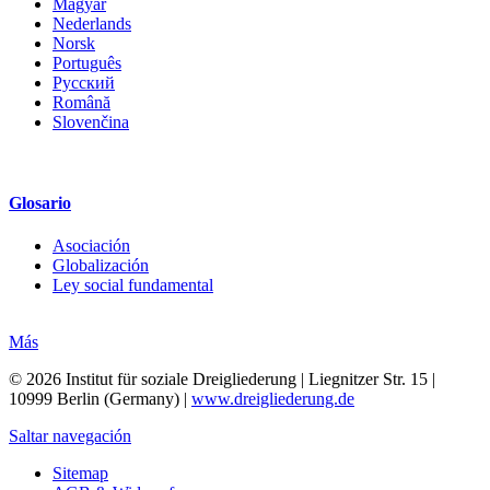
Magyar
Nederlands
Norsk
Português
Русский
Română
Slovenčina
Glosario
Asociación
Globalización
Ley social fundamental
Más
© 2026 Institut für soziale Dreigliederung | Liegnitzer Str. 15 |
10999 Berlin (Germany) |
www.dreigliederung.de
Saltar navegación
Sitemap