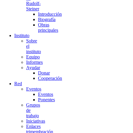
Rudolf-
Steiner
Introducción
Biografía
Obras
principales
Instituto
Sobre
el
instituto
Equipo
Informes
Ayudar
Donar
Cooperación
Red
Eventos
Eventos
Ponentes
Grupos
de
trabajo
Iniciativas
Enlaces
trimembración