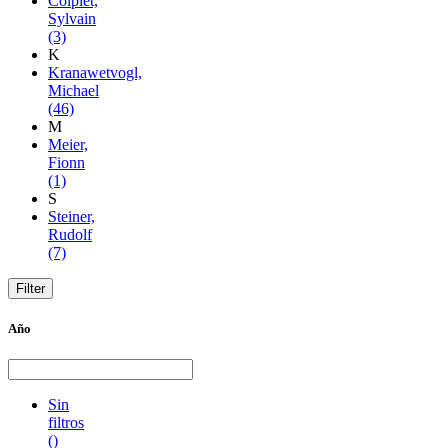
Coiplet,
Sylvain
(3)
K
Kranawetvogl,
Michael
(46)
M
Meier,
Fionn
(1)
S
Steiner,
Rudolf
(7)
Año
Sin
filtros
()