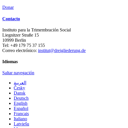
Donar
Contacto
Instituto para la Trimembración Social
Liegnitzer Straße 15
10999
Berlin
Tel:
+49 179 75 37 155
Correo electrónico:
institut@dreigliederung.de
Idiomas
Saltar navegación
العربية
Česky
Dansk
Deutsch
English
Español
Français
Italiano
Latviešu