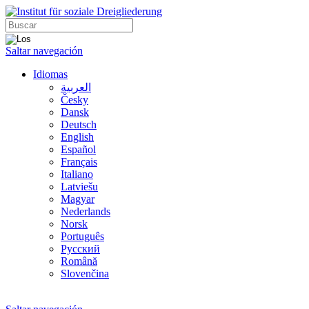
Saltar navegación
Idiomas
العربية
Česky
Dansk
Deutsch
English
Español
Français
Italiano
Latviešu
Magyar
Nederlands
Norsk
Português
Русский
Română
Slovenčina