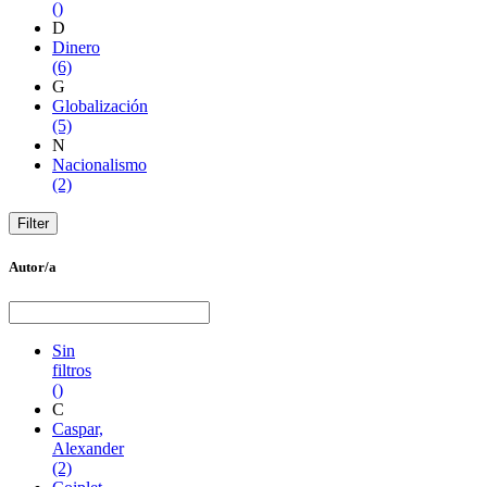
()
D
Dinero
(6)
G
Globalización
(5)
N
Nacionalismo
(2)
Autor/a
Sin
filtros
()
C
Caspar,
Alexander
(2)