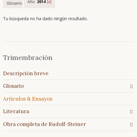
Año:
2014
Glosario:
Tu búsqueda no ha dado ningún resultado.
Saltar
Trimembración
Trimembración
navegación
Descripción
breve
Saltar
Descripción breve
Glosario
navegación
Todos
Glosario
los
temas
Artículos & Ensayos
Glosario
En
Literatura
comparación
Obra completa de Rudolf-Steiner
Artículos