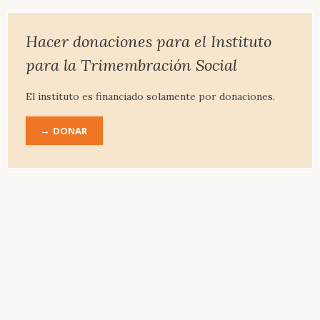
&
Ensayos
Literatura
Hacer donaciones para el Instituto
Literatura
para la Trimembración Social
recomendada
Bibliografía
El instituto es financiado solamente por donaciones.
completa
DONAR
Obra
completa
de
Rudolf-
Steiner
Introducción
Biografía
Obras
principales
Instituto