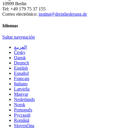
10999
Berlin
Tel:
+49 179 75 37 155
Correo electrónico:
institut@dreigliederung.de
Idiomas
Saltar navegación
العربية
Česky
Dansk
Deutsch
English
Español
Français
Italiano
Latviešu
Magyar
Nederlands
Norsk
Português
Русский
Română
Slovenčina