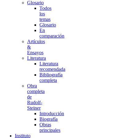
Glosario
Todos
los
temas
Glosario
En
comparación
Artículos
&
Ensayos
Literatura
Literatura
recomendada
Bibliografía
completa
Obra
completa
de
Rudolf-
Steiner
Introducción
Biografía
Obras
principales
Instituto