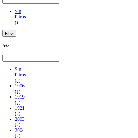
Sin
filtros
()
Año
Sin
filtros
(3)
1906
(1)
1919
(2)
1921
(2)
2003
(2)
2004
(2)