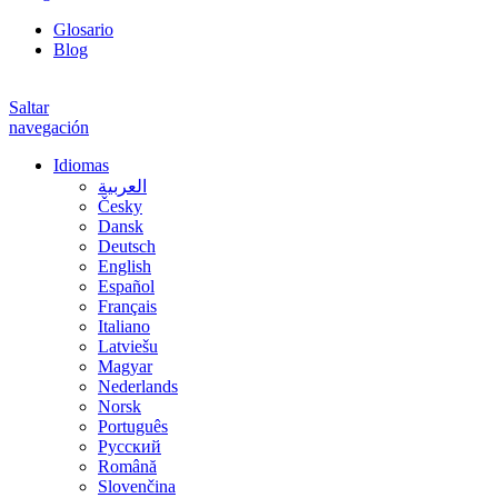
Glosario
Blog
Saltar
navegación
Idiomas
العربية
Česky
Dansk
Deutsch
English
Español
Français
Italiano
Latviešu
Magyar
Nederlands
Norsk
Português
Русский
Română
Slovenčina