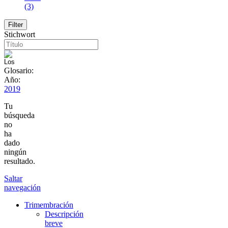
(3)
Stichwort
Glosario:
Año:
2019
Tu
búsqueda
no
ha
dado
ningún
resultado.
Saltar
navegación
Trimembración
Descripción
breve