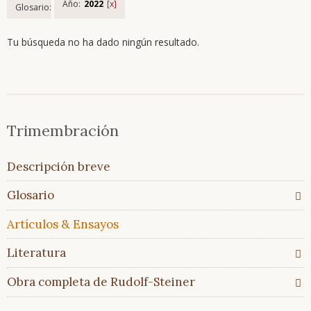
Año:
2022
Glosario:
Tu búsqueda no ha dado ningún resultado.
Saltar
Trimembración
Trimembración
navegación
Descripción
breve
Saltar
Descripción breve
Glosario
navegación
Todos
Glosario
los
temas
Artículos & Ensayos
Glosario
En
Literatura
comparación
Obra completa de Rudolf-Steiner
Artículos