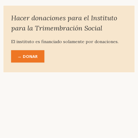
&
Ensayos
Literatura
Hacer donaciones para el Instituto
Literatura
para la Trimembración Social
recomendada
Bibliografía
El instituto es financiado solamente por donaciones.
completa
DONAR
Obra
completa
de
Rudolf-
Steiner
Introducción
Biografía
Obras
principales
Instituto