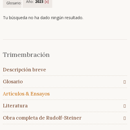
Año:
2023
Glosario:
Tu búsqueda no ha dado ningún resultado.
Saltar
Trimembración
Trimembración
navegación
Descripción
breve
Saltar
Descripción breve
Glosario
navegación
Todos
Glosario
los
temas
Artículos & Ensayos
Glosario
En
Literatura
comparación
Obra completa de Rudolf-Steiner
Artículos