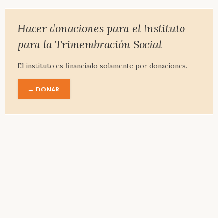
&
Ensayos
Literatura
Hacer donaciones para el Instituto
Literatura
para la Trimembración Social
recomendada
Bibliografía
El instituto es financiado solamente por donaciones.
completa
DONAR
Obra
completa
de
Rudolf-
Steiner
Introducción
Biografía
Obras
principales
Instituto