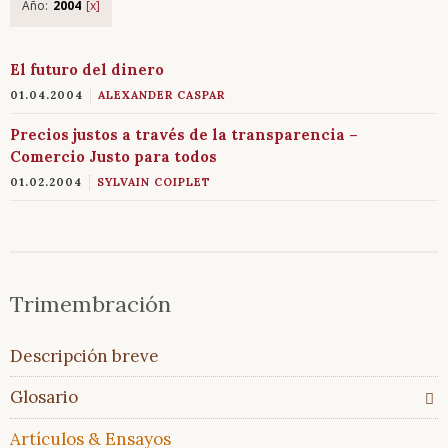
Año:
2004
El futuro del dinero
01.04.2004
ALEXANDER CASPAR
Precios justos a través de la transparencia –
Comercio Justo para todos
01.02.2004
SYLVAIN COIPLET
Saltar
Trimembración
Trimembración
navegación
Descripción
breve
Saltar
Descripción breve
Glosario
navegación
Todos
Glosario
los
temas
Artículos & Ensayos