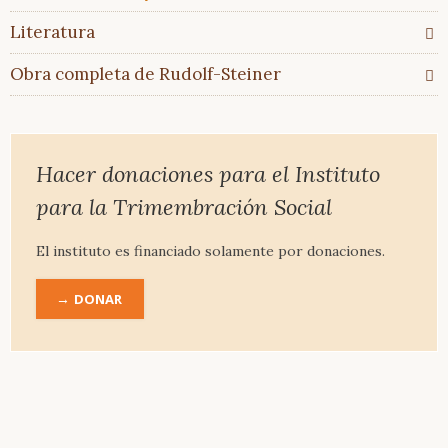
Glosario
En
Literatura
comparación
Obra completa de Rudolf-Steiner
Artículos
&
Ensayos
Literatura
Hacer donaciones para el Instituto
Literatura
para la Trimembración Social
recomendada
Bibliografía
El instituto es financiado solamente por donaciones.
completa
DONAR
Obra
completa
de
Rudolf-
Steiner
Introducción
Biografía