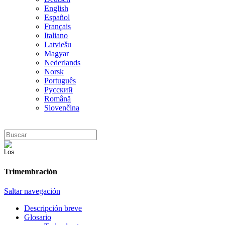
English
Español
Français
Italiano
Latviešu
Magyar
Nederlands
Norsk
Português
Русский
Română
Slovenčina
Trimembración
Saltar navegación
Descripción breve
Glosario