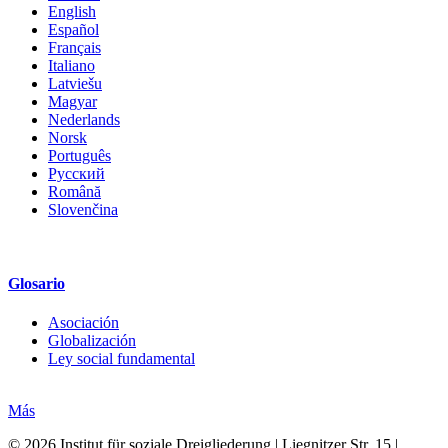
English
Español
Français
Italiano
Latviešu
Magyar
Nederlands
Norsk
Português
Русский
Română
Slovenčina
Glosario
Asociación
Globalización
Ley social fundamental
Más
© 2026 Institut für soziale Dreigliederung | Liegnitzer Str. 15 |