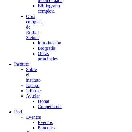
recomendada
Bibliografía
completa
Obra
completa
de
Rudolf-
Steiner
Introducción
Biografía
Obras
principales
Instituto
Sobre
el
instituto
Equipo
Informes
Ayudar
Donar
Cooperación
Red
Eventos
Eventos
Ponentes