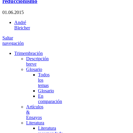
reduccionismo
01.06.2015
André
Bleicher
Saltar
navegación
Trimembración
Descripción
breve
Glosario
Todos
los
temas
Glosario
En
comparación
Artículos
&
Ensayos
Literatura
Literatura