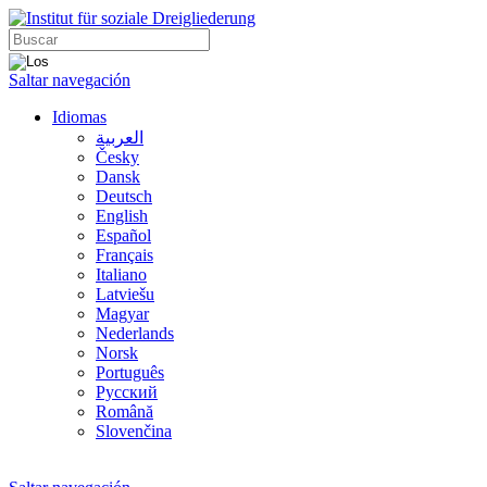
Saltar navegación
Idiomas
العربية
Česky
Dansk
Deutsch
English
Español
Français
Italiano
Latviešu
Magyar
Nederlands
Norsk
Português
Русский
Română
Slovenčina