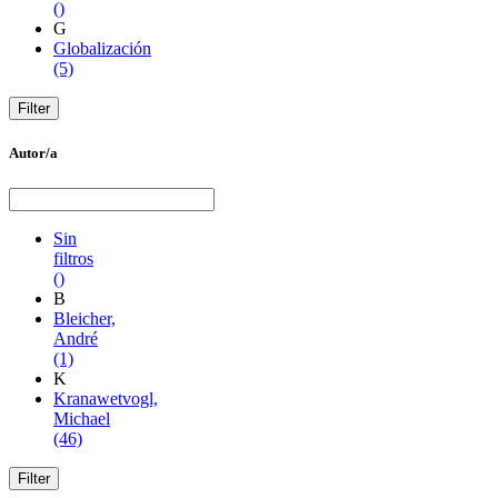
()
G
Globalización
(5)
Autor/a
Sin
filtros
()
B
Bleicher,
André
(1)
K
Kranawetvogl,
Michael
(46)