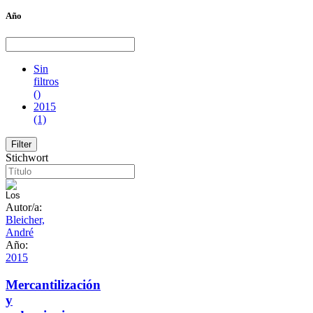
Año
Sin
filtros
()
2015
(1)
Stichwort
Autor/a:
Bleicher,
André
Año:
2015
Mercantilización
y