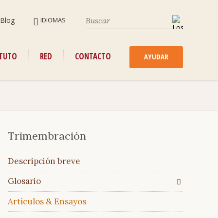
SALTAR
Blog
IDIOMAS
NAVEGACIÓN
SALTAR
ITUTO
RED
CONTACTO
NAVEGACIÓN
AYUDAR
Trimembración
Saltar
Descripción breve
navegación
Glosario
Artículos & Ensayos