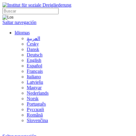
Saltar navegación
Idiomas
العربية
Česky
Dansk
Deutsch
English
Español
Français
Italiano
Latviešu
Magyar
Nederlands
Norsk
Português
Русский
Română
Slovenčina