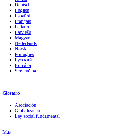
Deutsch
English
Español
Français
Italiano
Latviešu
Magyar
Nederlands
Norsk
Português
Русский
Română
Slovenčina
Glosario
Asociación
Globalización
Ley social fundamental
Más