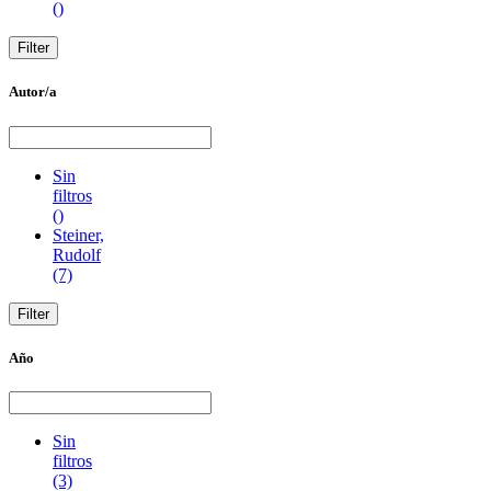
()
Autor/a
Sin
filtros
()
Steiner,
Rudolf
(7)
Año
Sin
filtros
(3)