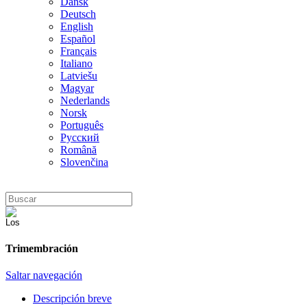
Dansk
Deutsch
English
Español
Français
Italiano
Latviešu
Magyar
Nederlands
Norsk
Português
Русский
Română
Slovenčina
Trimembración
Saltar navegación
Descripción breve