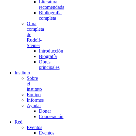
Literatura
recomendada
Bibliografía
completa
Obra
completa
de
Rudolf-
Steiner
Introducción
Biografía
Obras
principales
Instituto
Sobre
el
instituto
Equipo
Informes
Ayudar
Donar
Cooperación
Red
Eventos
Eventos