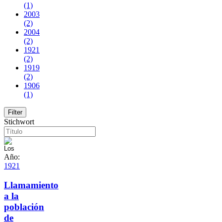
(1)
2003
(2)
2004
(2)
1921
(2)
1919
(2)
1906
(1)
Stichwort
Año:
1921
Llamamiento
a la
población
de