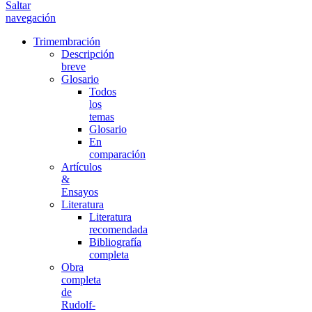
Saltar
navegación
Trimembración
Descripción
breve
Glosario
Todos
los
temas
Glosario
En
comparación
Artículos
&
Ensayos
Literatura
Literatura
recomendada
Bibliografía
completa
Obra
completa
de
Rudolf-