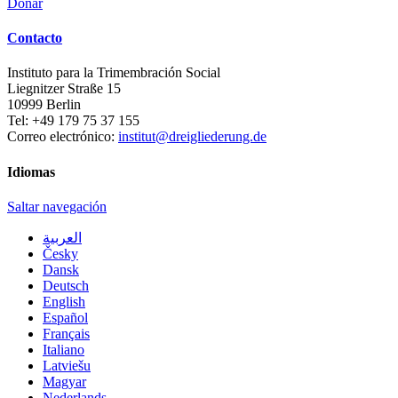
Donar
Contacto
Instituto para la Trimembración Social
Liegnitzer Straße 15
10999
Berlin
Tel:
+49 179 75 37 155
Correo electrónico:
institut@dreigliederung.de
Idiomas
Saltar navegación
العربية
Česky
Dansk
Deutsch
English
Español
Français
Italiano
Latviešu
Magyar
Nederlands