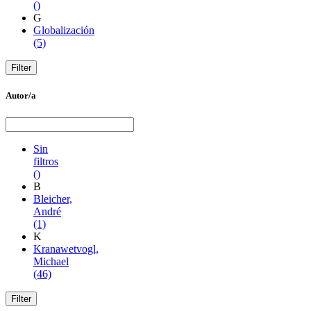
()
G
Globalización
(5)
Autor/a
Sin
filtros
()
B
Bleicher,
André
(1)
K
Kranawetvogl,
Michael
(46)