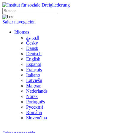
Saltar navegación
Idiomas
العربية
Česky
Dansk
Deutsch
English
Español
Français
Italiano
Latviešu
Magyar
Nederlands
Norsk
Português
Русский
Română
Slovenčina