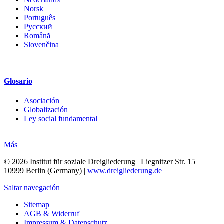
Norsk
Português
Русский
Română
Slovenčina
Glosario
Asociación
Globalización
Ley social fundamental
Más
© 2026 Institut für soziale Dreigliederung | Liegnitzer Str. 15 |
10999 Berlin (Germany) |
www.dreigliederung.de
Saltar navegación
Sitemap
AGB & Widerruf
Impressum & Datenschutz