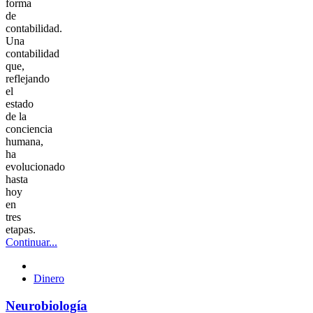
forma
de
contabilidad.
Una
contabilidad
que,
reflejando
el
estado
de la
conciencia
humana,
ha
evolucionado
hasta
hoy
en
tres
etapas.
Continuar...
Dinero
Neurobiología