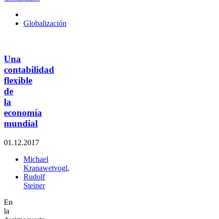
Globalización
Una
contabilidad
flexible
de
la
economía
mundial
01.12.2017
Michael
Kranawetvogl
,
Rudolf
Steiner
En
la