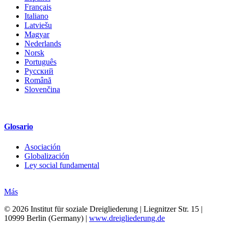
Français
Italiano
Latviešu
Magyar
Nederlands
Norsk
Português
Русский
Română
Slovenčina
Glosario
Asociación
Globalización
Ley social fundamental
Más
© 2026 Institut für soziale Dreigliederung | Liegnitzer Str. 15 |
10999 Berlin (Germany) |
www.dreigliederung.de