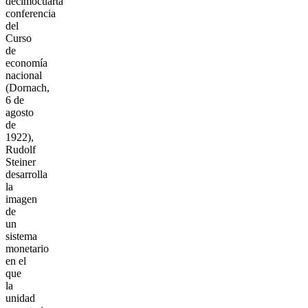
decimocuarta
conferencia
del
Curso
de
economía
nacional
(Dornach,
6 de
agosto
de
1922),
Rudolf
Steiner
desarrolla
la
imagen
de
un
sistema
monetario
en el
que
la
unidad