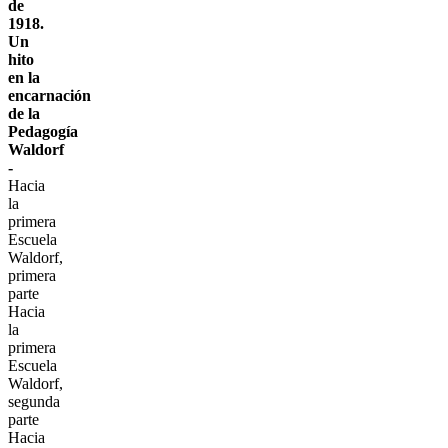
de
1918.
Un
hito
en la
encarnación
de la
Pedagogía
Waldorf
-
Hacia
la
primera
Escuela
Waldorf,
primera
parte
Hacia
la
primera
Escuela
Waldorf,
segunda
parte
Hacia