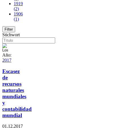
1919
(2)
1906
(1)
Stichwort
Año:
2017
Escasez
de
recursos
naturales
mundiales
y
contabilidad
mundial
01.12.2017