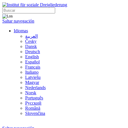
Saltar navegación
Idiomas
العربية
Česky
Dansk
Deutsch
English
Español
Français
Italiano
Latviešu
Magyar
Nederlands
Norsk
Português
Русский
Română
Slovenčina