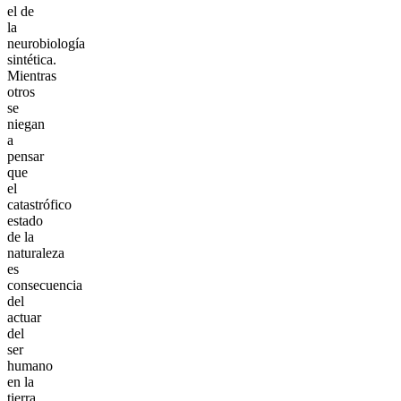
el de
la
neurobiología
sintética.
Mientras
otros
se
niegan
a
pensar
que
el
catastrófico
estado
de la
naturaleza
es
consecuencia
del
actuar
del
ser
humano
en la
tierra,