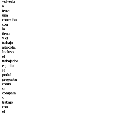
volvería
a
tener
una
conexión
con
la
tierra
y el
trabajo
agrícola.
Incluso
el
trabajador
espiritual
se
podrá
preguntar
cómo
se
compara
su
trabajo
con
el