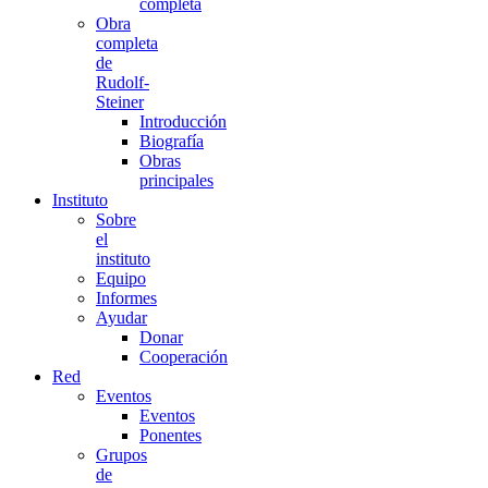
completa
Obra
completa
de
Rudolf-
Steiner
Introducción
Biografía
Obras
principales
Instituto
Sobre
el
instituto
Equipo
Informes
Ayudar
Donar
Cooperación
Red
Eventos
Eventos
Ponentes
Grupos
de