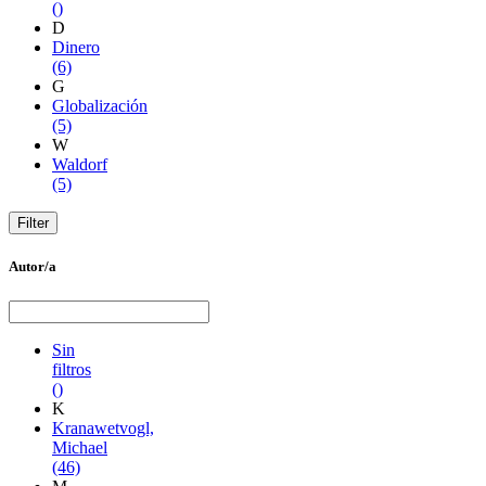
()
D
Dinero
(6)
G
Globalización
(5)
W
Waldorf
(5)
Autor/a
Sin
filtros
()
K
Kranawetvogl,
Michael
(46)