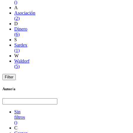
()
A
Asociación
(2)
D
Dinero
(6)
S
Sardex
(1)
W
Waldorf
(5)
Autor/a
Sin
filtros
()
C