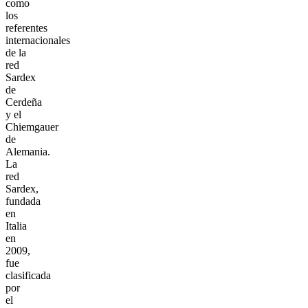
como
los
referentes
internacionales
de la
red
Sardex
de
Cerdeña
y el
Chiemgauer
de
Alemania.
La
red
Sardex,
fundada
en
Italia
en
2009,
fue
clasificada
por
el