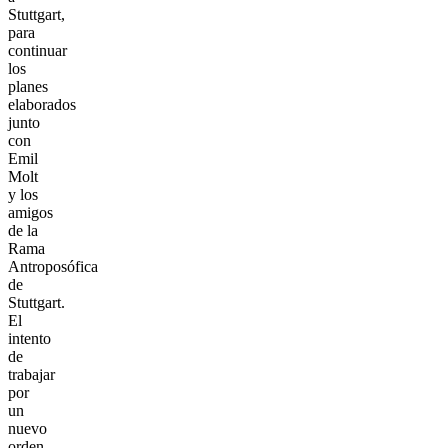
Stuttgart,
para
continuar
los
planes
elaborados
junto
con
Emil
Molt
y los
amigos
de la
Rama
Antroposófica
de
Stuttgart.
El
intento
de
trabajar
por
un
nuevo
orden