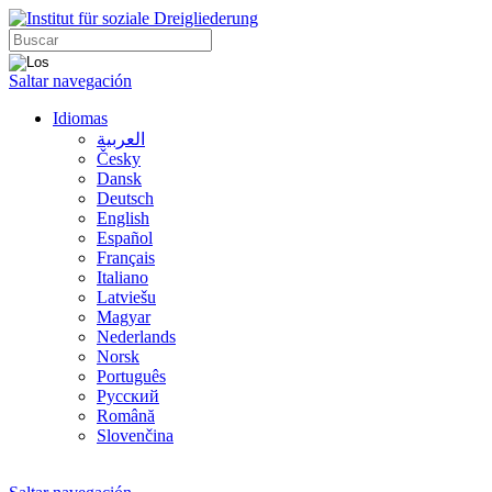
Saltar navegación
Idiomas
العربية
Česky
Dansk
Deutsch
English
Español
Français
Italiano
Latviešu
Magyar
Nederlands
Norsk
Português
Русский
Română
Slovenčina