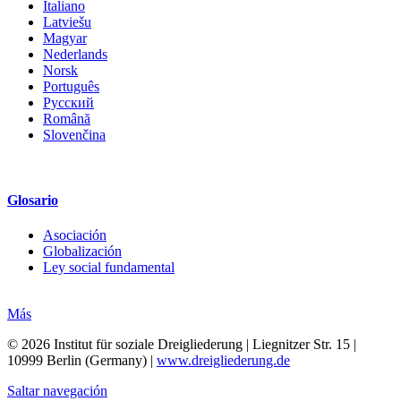
Italiano
Latviešu
Magyar
Nederlands
Norsk
Português
Русский
Română
Slovenčina
Glosario
Asociación
Globalización
Ley social fundamental
Más
© 2026 Institut für soziale Dreigliederung | Liegnitzer Str. 15 |
10999 Berlin (Germany) |
www.dreigliederung.de
Saltar navegación