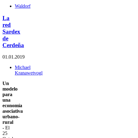
Waldorf
La
red
Sardex
de
Cerdeña
01.01.2019
Michael
Kranawetvogl
Un
modelo
para
una
economía
asociativa
urbano-
rural
-
El
25