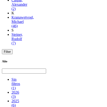
Caspar,
Alexander
(2)
K
Kranawetvogl,
Michael
(46)
S
Steiner,
Rudolf
(7)
Año
Sin
filtros
(1)
2026
(3)
2025
(6)