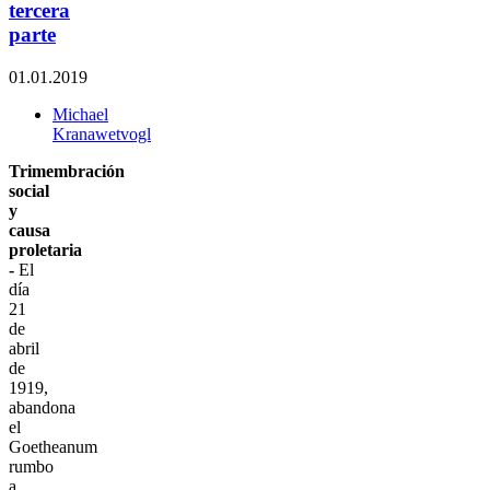
tercera
parte
01.01.2019
Michael
Kranawetvogl
Trimembración
social
y
causa
proletaria
-
El
día
21
de
abril
de
1919,
abandona
el
Goetheanum
rumbo
a