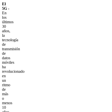
El
5G -
En
los
últimos
30
años,
la
tecnología
de
transmisión
de
datos
móviles
ha
revolucionado
en
un
ritmo
de
más
o
menos
10
años.