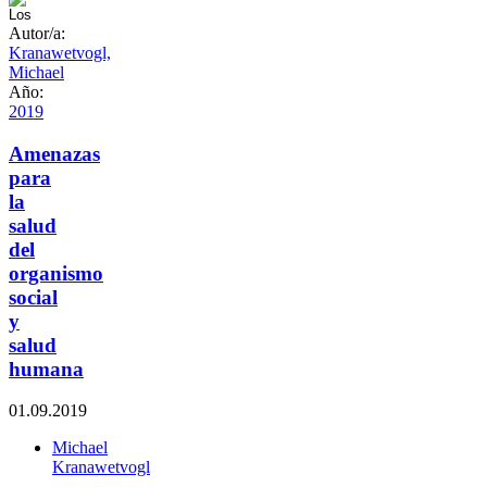
Autor/a:
Kranawetvogl,
Michael
Año:
2019
Amenazas
para
la
salud
del
organismo
social
y
salud
humana
01.09.2019
Michael
Kranawetvogl