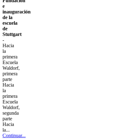
Fundación
e
inauguración
de la
escuela
de
Stuttgart
-
Hacia
la
primera
Escuela
Waldorf,
primera
parte
Hacia
la
primera
Escuela
Waldorf,
segunda
parte
Hacia
la...
Continuar...