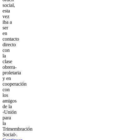
social,
esta
vez
iba a
ser
en
contacto
directo
con
la
clase
obrera-
proletaria
y en
cooperación
con
los
amigos
de la
‹Unión
para
la
Trimembración
Social›.