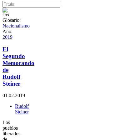
Glosario:
Nacionalismo
Año:
2019
El
Segundo
Memorando
de
Rudolf
Steiner
01.02.2019
Rudolf
Steiner
Los
pueblos
liberados
de