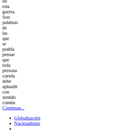
en
esta
guerra.
Son
palabras
de
las
que
se
podría
pensar
que
toda
persona
cuerda
debe
aplaudir
con
sentido
común.
Continuar...
Globalización
Nacionalismo