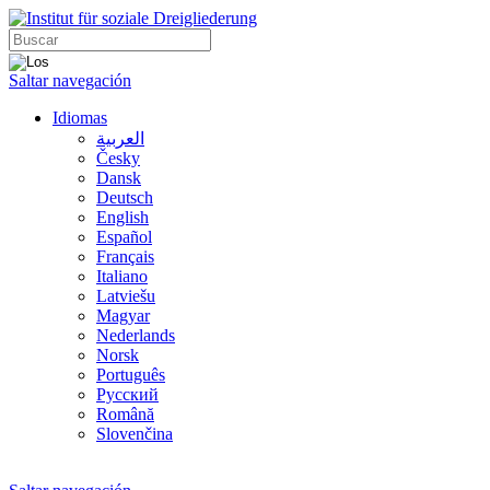
Saltar navegación
Idiomas
العربية
Česky
Dansk
Deutsch
English
Español
Français
Italiano
Latviešu
Magyar
Nederlands
Norsk
Português
Русский
Română
Slovenčina