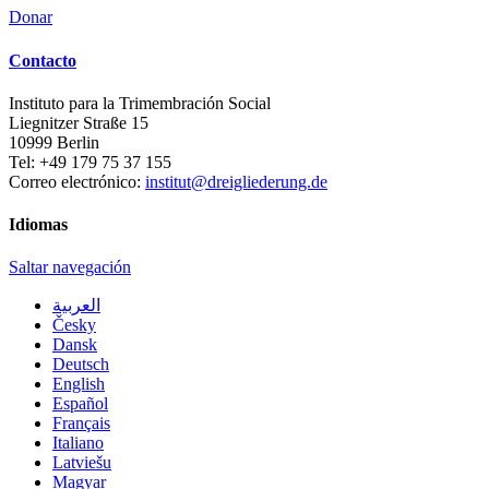
Donar
Contacto
Instituto para la Trimembración Social
Liegnitzer Straße 15
10999
Berlin
Tel:
+49 179 75 37 155
Correo electrónico:
institut@dreigliederung.de
Idiomas
Saltar navegación
العربية
Česky
Dansk
Deutsch
English
Español
Français
Italiano
Latviešu
Magyar