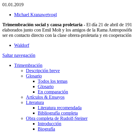
01.01.2019
Michael Kranawetvogl
Trimembración social y causa proletaria -
El día 21 de abril de 19
elaborados junto con Emil Molt y los amigos de la Rama Antroposófica 
ser en contacto directo con la clase obrera-proletaria y en cooperaci
Waldorf
Saltar navegación
Trimembración
Descripción breve
Glosario
Todos los temas
Glosario
En comparación
Artículos & Ensayos
Literatura
Literatura recomendada
Bibliografía completa
Obra completa de Rudolf-Steiner
Introducción
Biografía