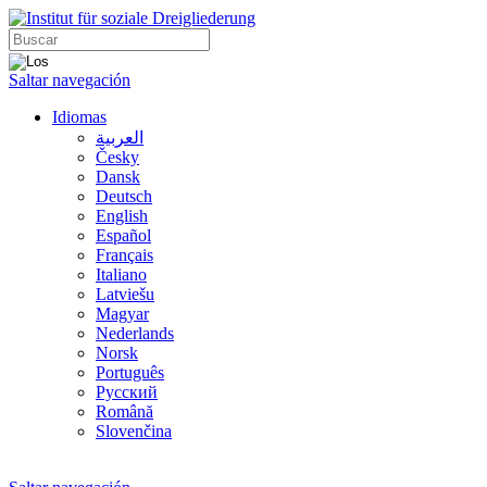
Saltar navegación
Idiomas
العربية
Česky
Dansk
Deutsch
English
Español
Français
Italiano
Latviešu
Magyar
Nederlands
Norsk
Português
Русский
Română
Slovenčina