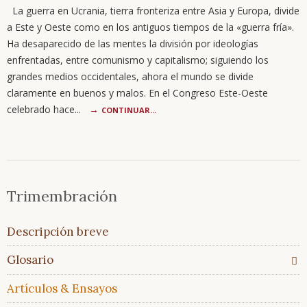
La guerra en Ucrania, tierra fronteriza entre Asia y Europa, divide
a Este y Oeste como en los antiguos tiempos de la «guerra fría».
Ha desaparecido de las mentes la división por ideologías
enfrentadas, entre comunismo y capitalismo; siguiendo los
grandes medios occidentales, ahora el mundo se divide
claramente en buenos y malos. En el Congreso Este-Oeste
celebrado hace...
CONTINUAR...
Saltar
Trimembración
Trimembración
navegación
Descripción
breve
Saltar
Descripción breve
Glosario
navegación
Todos
Glosario
los
temas
Artículos & Ensayos
Glosario