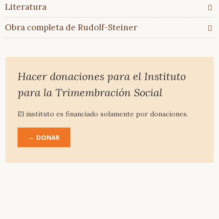
En
Literatura
comparación
Obra completa de Rudolf-Steiner
Artículos
&
Ensayos
Literatura
Hacer donaciones para el Instituto
Literatura
para la Trimembración Social
recomendada
Bibliografía
El instituto es financiado solamente por donaciones.
completa
DONAR
Obra
completa
de
Rudolf-
Steiner
Introducción
Biografía