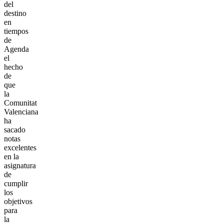
del
destino
en
tiempos
de
Agenda
el
hecho
de
que
la
Comunitat
Valenciana
ha
sacado
notas
excelentes
en la
asignatura
de
cumplir
los
objetivos
para
la