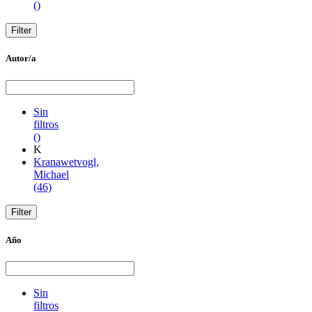
()
Autor/a
Sin
filtros
()
K
Kranawetvogl,
Michael
(46)
Año
Sin
filtros