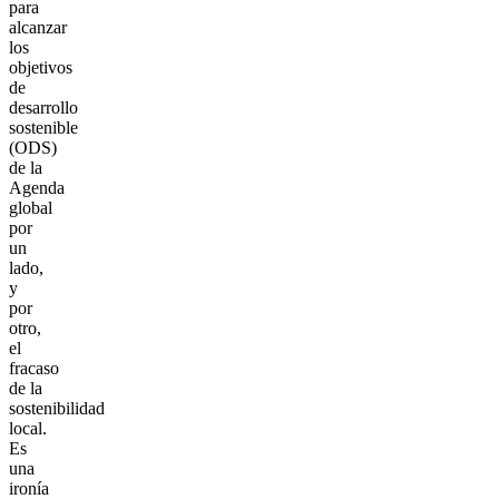
para
alcanzar
los
objetivos
de
desarrollo
sostenible
(ODS)
de la
Agenda
global
por
un
lado,
y
por
otro,
el
fracaso
de la
sostenibilidad
local.
Es
una
ironía