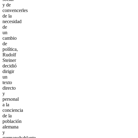
y de
convencerles
de la
necesidad
de
un
cambio
de
política,
Rudolf
Steiner
decidió
dirigir
un
texto
directo
y
personal
a la
conciencia
de la
población
alemana
y
germanohablante.