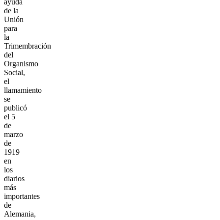
ayuda
de la
Unión
para
la
Trimembración
del
Organismo
Social,
el
llamamiento
se
publicó
el 5
de
marzo
de
1919
en
los
diarios
más
importantes
de
Alemania,