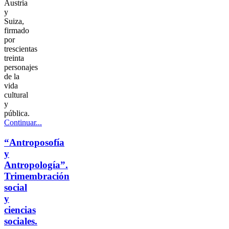
Austria
y
Suiza,
firmado
por
trescientas
treinta
personajes
de la
vida
cultural
y
pública.
Continuar...
“Antroposofía
y
Antropología”.
Trimembración
social
y
ciencias
sociales.