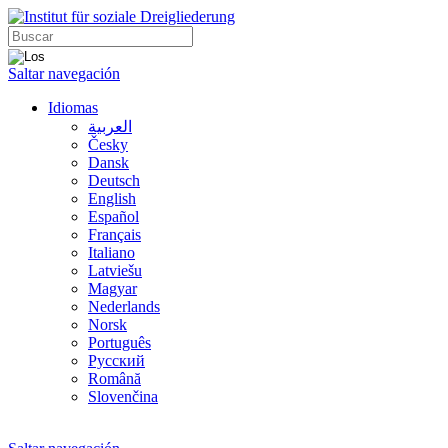
Saltar navegación
Idiomas
العربية
Česky
Dansk
Deutsch
English
Español
Français
Italiano
Latviešu
Magyar
Nederlands
Norsk
Português
Русский
Română
Slovenčina