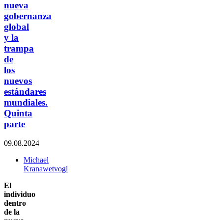
nueva
gobernanza
global
y la
trampa
de
los
nuevos
estándares
mundiales.
Quinta
parte
09.08.2024
Michael
Kranawetvogl
El
individuo
dentro
de la