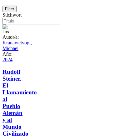
Stichwort
Autor/a:
Kranawetvogl,
Michael
Año:
2024
Rudolf
Steiner.
El
Llamamiento
al
Pueblo
Alemán
y al
Mundo
Civilizado