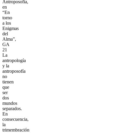
Antroposofía,
en
“En
torno
a los
Enigmas
del
Alma”,
GA
21
La
antropología
y la
antroposofía
no
tienen
que
ser
dos
mundos
separados.
En
consecuencia,
la
trimembración