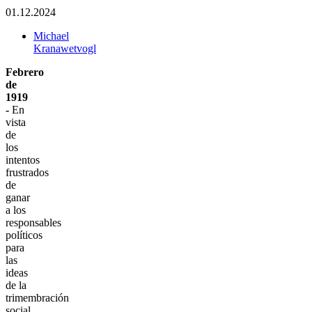
01.12.2024
Michael
Kranawetvogl
Febrero
de
1919
-
En
vista
de
los
intentos
frustrados
de
ganar
a los
responsables
políticos
para
las
ideas
de la
trimembración
social