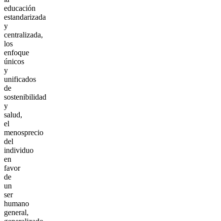
educación
estandarizada
y
centralizada,
los
enfoque
únicos
y
unificados
de
sostenibilidad
y
salud,
el
menosprecio
del
individuo
en
favor
de
un
ser
humano
general,