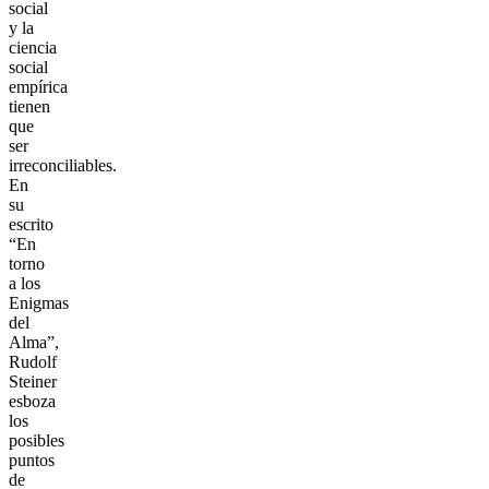
social
y la
ciencia
social
empírica
tienen
que
ser
irreconciliables.
En
su
escrito
“En
torno
a los
Enigmas
del
Alma”,
Rudolf
Steiner
esboza
los
posibles
puntos
de