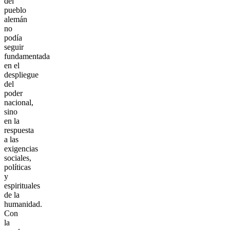
del
pueblo
alemán
no
podía
seguir
fundamentada
en el
despliegue
del
poder
nacional,
sino
en la
respuesta
a las
exigencias
sociales,
políticas
y
espirituales
de la
humanidad.
Con
la