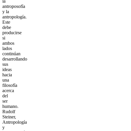
la
antroposofía
y la
antropología.
Este
debe
producirse
si
ambos
lados
continúan
desarrollando
sus
ideas
hacia
una
filosofía
acerca
del
ser
humano.
Rudolf
Steiner,
Antropología
y