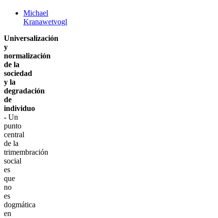
Michael
Kranawetvogl
Universalización
y
normalización
de la
sociedad
y la
degradación
de
individuo
-
Un
punto
central
de la
trimembración
social
es
que
no
es
dogmática
en