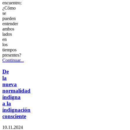
encuentro;
¿Cómo
se
pueden
entender
ambos
lados
en
los
tiempos
presentes?
Continuar...
De
la
nueva
normalidad
indigna
a la
indignación
consciente
10.11.2024