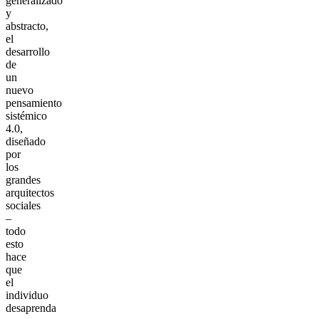
generalizado
y
abstracto,
el
desarrollo
de
un
nuevo
pensamiento
sistémico
4.0,
diseñado
por
los
grandes
arquitectos
sociales
–
todo
esto
hace
que
el
individuo
desaprenda