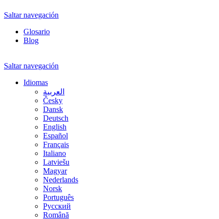
Saltar navegación
Glosario
Blog
Saltar navegación
Idiomas
العربية
Česky
Dansk
Deutsch
English
Español
Français
Italiano
Latviešu
Magyar
Nederlands
Norsk
Português
Русский
Română