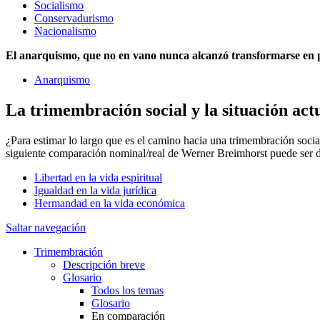
Socialismo
Conservadurismo
Nacionalismo
El anarquismo, que no en vano nunca alcanzó transformarse en pa
Anarquismo
La trimembración social y la situación act
¿Para estimar lo largo que es el camino hacia una trimembración social
siguiente comparación nominal/real de Werner Breimhorst puede ser 
Libertad en la vida espiritual
Igualdad en la vida jurídica
Hermandad en la vida económica
Saltar navegación
Trimembración
Descripción breve
Glosario
Todos los temas
Glosario
En comparación