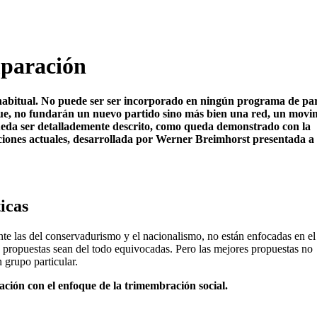
mparación
 habitual. No puede ser ser incorporado en ningún programa de pa
oque, no fundarán un nuevo partido sino más bien una red, un movi
 pueda ser detallademente descrito, como queda demonstrado con la
ciones actuales, desarrollada por Werner Breimhorst presentada a
icas
nte las del conservadurismo y el nacionalismo, no están enfocadas en el
 propuestas sean del todo equivocadas. Pero las mejores propuestas no
n grupo particular.
ación con el enfoque de la trimembración social.