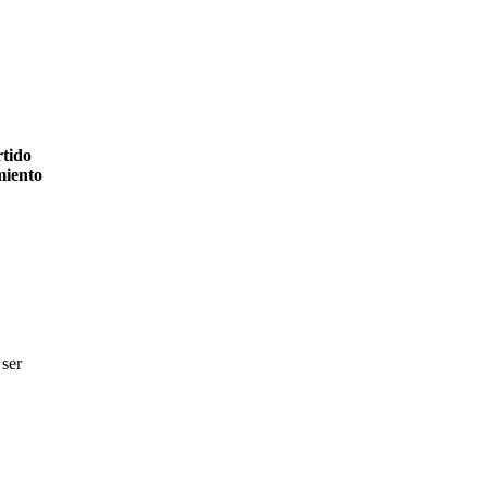
rtido
miento
 ser