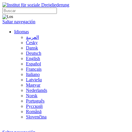
Saltar navegación
Idiomas
العربية
Česky
Dansk
Deutsch
English
Español
Français
Italiano
Latviešu
Magyar
Nederlands
Norsk
Português
Русский
Română
Slovenčina