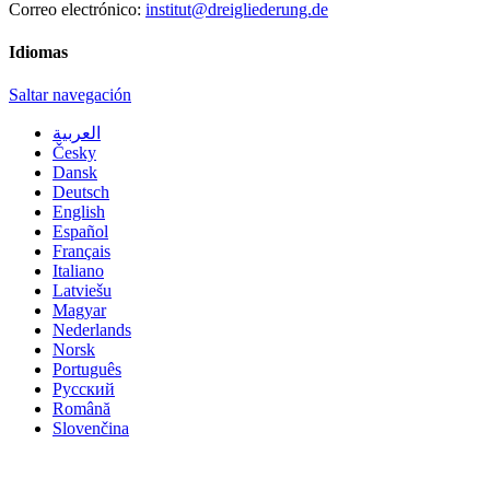
Correo electrónico:
institut@dreigliederung.de
Idiomas
Saltar navegación
العربية
Česky
Dansk
Deutsch
English
Español
Français
Italiano
Latviešu
Magyar
Nederlands
Norsk
Português
Русский
Română
Slovenčina