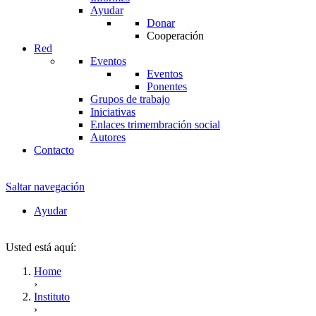
Ayudar
Donar
Cooperación
Red
Eventos
Eventos
Ponentes
Grupos de trabajo
Iniciativas
Enlaces trimembración social
Autores
Contacto
Saltar navegación
Ayudar
Usted está aquí:
Home
›
Instituto
›