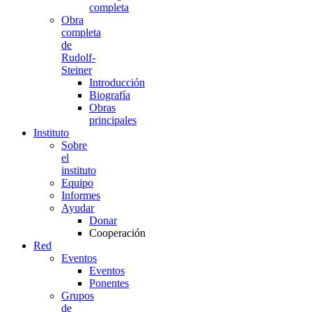
completa
Obra
completa
de
Rudolf-
Steiner
Introducción
Biografía
Obras
principales
Instituto
Sobre
el
instituto
Equipo
Informes
Ayudar
Donar
Cooperación
Red
Eventos
Eventos
Ponentes
Grupos
de