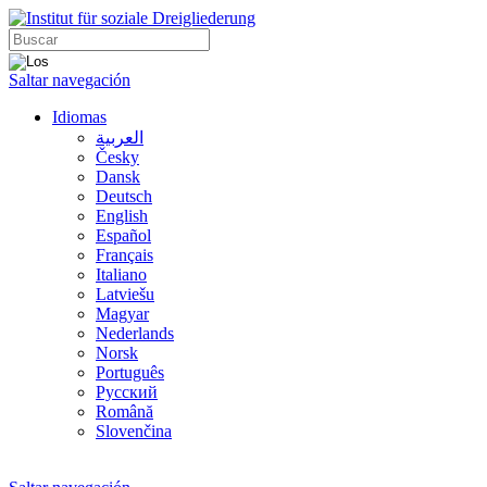
Saltar navegación
Idiomas
العربية
Česky
Dansk
Deutsch
English
Español
Français
Italiano
Latviešu
Magyar
Nederlands
Norsk
Português
Русский
Română
Slovenčina