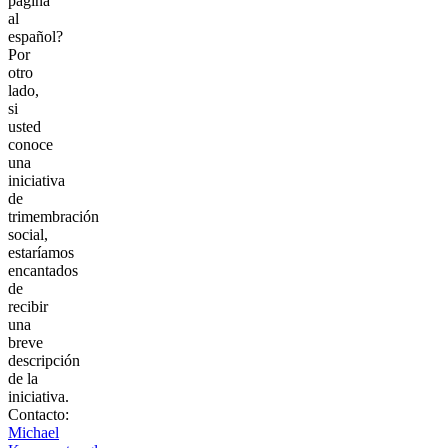
página
al
español?
Por
otro
lado,
si
usted
conoce
una
iniciativa
de
trimembración
social,
estaríamos
encantados
de
recibir
una
breve
descripción
de la
iniciativa.
Contacto:
Michael