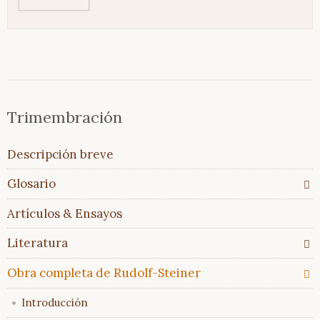
EN
EL
GLOSARIO
Saltar
Trimembración
Trimembración
navegación
Descripción
breve
Saltar
Descripción breve
Glosario
navegación
Todos
Glosario
los
temas
Artículos & Ensayos
Glosario
En
Literatura
comparación
Obra completa de Rudolf-Steiner
Artículos
Introducción
&