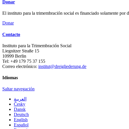
Donar
El instituto para la trimembración social es financiado solamente por
Donar
Contacto
Instituto para la Trimembración Social
Liegnitzer Straße 15
10999
Berlin
Tel:
+49 179 75 37 155
Correo electrónico:
institut@dreigliederung.de
Idiomas
Saltar navegación
العربية
Česky
Dansk
Deutsch
English
Español