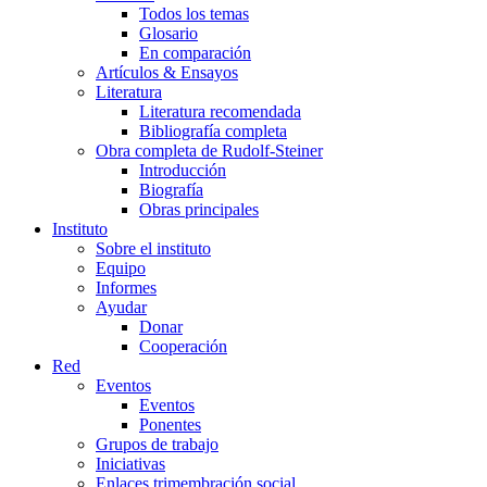
Todos los temas
Glosario
En comparación
Artículos & Ensayos
Literatura
Literatura recomendada
Bibliografía completa
Obra completa de Rudolf-Steiner
Introducción
Biografía
Obras principales
Instituto
Sobre el instituto
Equipo
Informes
Ayudar
Donar
Cooperación
Red
Eventos
Eventos
Ponentes
Grupos de trabajo
Iniciativas
Enlaces trimembración social