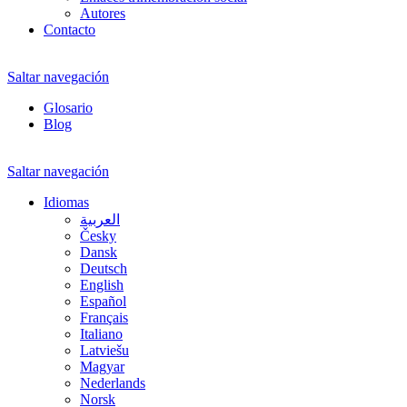
Autores
Contacto
Saltar navegación
Glosario
Blog
Saltar navegación
Idiomas
العربية
Česky
Dansk
Deutsch
English
Español
Français
Italiano
Latviešu
Magyar
Nederlands
Norsk