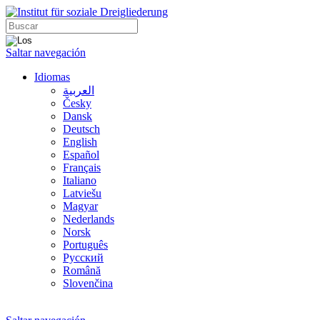
Saltar navegación
Idiomas
العربية
Česky
Dansk
Deutsch
English
Español
Français
Italiano
Latviešu
Magyar
Nederlands
Norsk
Português
Русский
Română
Slovenčina