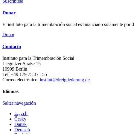
Suscribirse
Donar
El instituto para la trimembración social es financiado solamente por
Donar
Contacto
Instituto para la Trimembración Social
Liegnitzer Straße 15
10999
Berlin
Tel:
+49 179 75 37 155
Correo electrónico:
institut@dreigliederung.de
Idiomas
Saltar navegación
العربية
Česky
Dansk
Deutsch