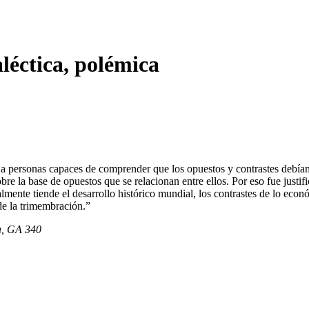
léctica, polémica
r a personas capaces de comprender que los opuestos y contrastes debía
bre la base de opuestos que se relacionan entre ellos. Por eso fue justif
almente tiende el desarrollo histórico mundial, los contrastes de lo econ
s de la trimembración.”
ia, GA 340