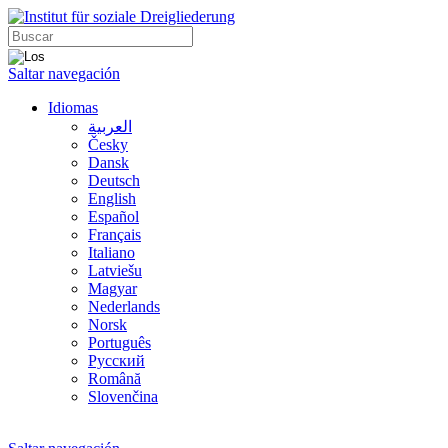
Saltar navegación
Idiomas
العربية
Česky
Dansk
Deutsch
English
Español
Français
Italiano
Latviešu
Magyar
Nederlands
Norsk
Português
Русский
Română
Slovenčina