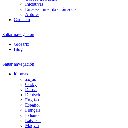
Iniciativas
Enlaces trimembración social
Autores
Contacto
Saltar navegación
Glosario
Blog
Saltar navegación
Idiomas
العربية
Česky
Dansk
Deutsch
English
Español
Français
Italiano
Latviešu
Magyar