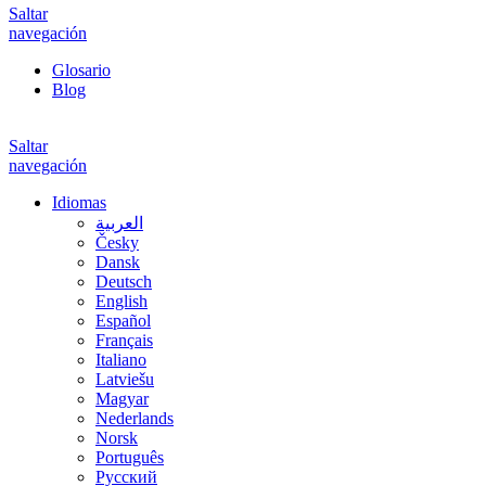
Saltar
navegación
Glosario
Blog
Saltar
navegación
Idiomas
العربية
Česky
Dansk
Deutsch
English
Español
Français
Italiano
Latviešu
Magyar
Nederlands
Norsk
Português
Русский