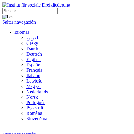
Saltar navegación
Idiomas
العربية
Česky
Dansk
Deutsch
English
Español
Français
Italiano
Latviešu
Magyar
Nederlands
Norsk
Português
Русский
Română
Slovenčina