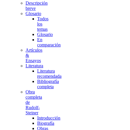
Descripción
breve
Glosario
Todos
los
temas
Glosario
En
comparación
Artículos
&
Ensayos
Literatura
Literatura
recomendada
Bibliografía
completa
Obra
completa
de
Rudolf-
Steiner
Introducción
Biografía
Obras