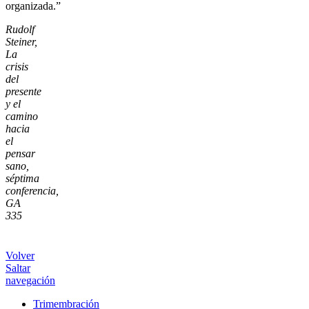
organizada.”
Rudolf
Steiner,
La
crisis
del
presente
y el
camino
hacia
el
pensar
sano,
séptima
conferencia,
GA
335
Volver
Saltar
navegación
Trimembración