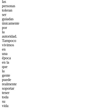
las
personas
toleran
ser
guiadas
únicamente
por
la
autoridad.
Tampoco
vivimos
en
una
época
en la
que
la
gente
puede
realmente
soportar
tener
toda
su
vida