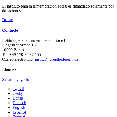
El instituto para la trimembración social es financiado solamente por
donaciones
Donar
Contacto
Instituto para la Trimembración Social
Liegnitzer Straße 15
10999
Berlin
Tel:
+49 179 75 37 155
Correo electrónico:
institut@dreigliederung.de
Idiomas
Saltar navegación
العربية
Česky
Dansk
Deutsch
English
Español
Français