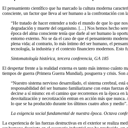
El pensamiento científico que ha marcado la cultura moderna caracteriz
consciente, un factor que lleva al ser humano a la confrontación con la
“He tratado de hacer entender a todo el mundo de que lo que nos
degradación y muerte del organismo. […] Nos hemos hecho seres i
época del alma consciente tenía que darle al ser humano la oportu
entorno externo. No se da el caso de que el pensamiento modern
plena vida; al contrario, lo más íntimo del ser humano, el pensa
tecnología, la industria y el contexto financiero modernos. Esto f
Sintomatología histórica, tercera conferencia, GA 185
El despertar frente a la realidad externa es tanto más intenso cuánto má
tiempos de guerra (Primera Guerra Mundial), posguerra y crisis. Son a
“Nuestro sistema nervioso desarrollado, el sistema cerebral, est
responsabilidad del ser humano familiarizarse con estas fuerzas d
decirse a sí mismo: en el camino que recorremos en la época en l
desvitalización y necrotización entran en acción más que nunca. 
lo que se ha producido durante los últimos cuatro años y medio”.
La exigencia social fundamental de nuestra época. Octava conf
La experiencia de las fuerzas destructivas en el exterior se realiza me