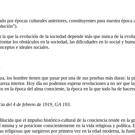
do por épocas culturales anteriores, constituyentes para nuestra época a
olución”).
en la que la evolución de la sociedad depende más que nunca de la evol
ntar los obstáculos en la sociedad, las dificultades en lo social y hum
nceptos e ideales sociales.
o
za, los hombre tienen que pasar por una de sus pruebas más duras: la p
fuerza interior. Hoy día no podemos esperar revelaciones a no ser que la
en la época del alma consciente, la época en la que todo ha de hacer
ncia del 4 de febrero de 1919, GA 193.
ilucida que el impulso histórico-cultural de la conciencia reside en la g
 misma y se posicione conscientemente en la vida religiosa y política. 
as religiosas que surgieron por primera vez en la edad moderna, la fun