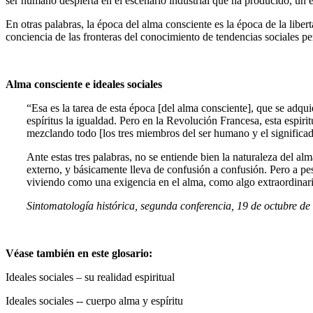
ser humano despierta en el escenario industrial que ha producido, un 
En otras palabras, la época del alma consciente es la época de la libert
conciencia de las fronteras del conocimiento de tendencias sociales per
Alma consciente e ideales sociales
“Esa es la tarea de esta época [del alma consciente], que se adquie
espíritus la igualdad. Pero en la Revolución Francesa, esta espirit
mezclando todo [los tres miembros del ser humano y el significado
Ante estas tres palabras, no se entiende bien la naturaleza del alm
externo, y básicamente lleva de confusión a confusión. Pero a pes
viviendo como una exigencia en el alma, como algo extraordinari
Sintomatología histórica, segunda conferencia, 19 de octubre d
Véase también en este glosario:
Ideales sociales – su realidad espiritual
Ideales sociales -- cuerpo alma y espíritu