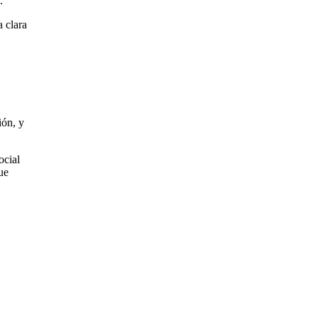
.
a clara
ión, y
ocial
ue