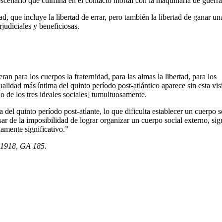
escenario que culmina en el contacto mortal con la maquinaria de guerra
ad, que incluye la libertad de errar, pero también la libertad de ganar un
judiciales y beneficiosas.
ran para los cuerpos la fraternidad, para las almas la libertad, para los
ualidad más íntima del quinto período post-atlántico aparece sin esta vis
 de los tres ideales sociales] tumultuosamente.
a del quinto período post-atlante, lo que dificulta establecer un cuerpo s
ar de la imposibilidad de lograr organizar un cuerpo social externo, sig
amente significativo.”
e 1918, GA 185.