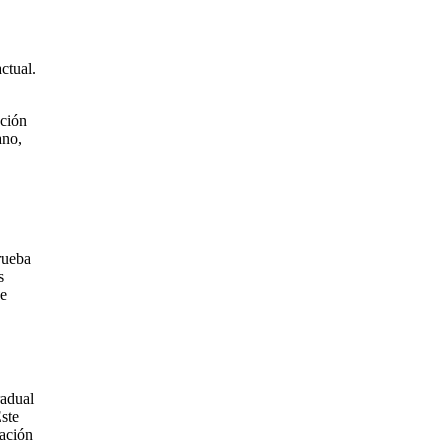
ctual.
ución
ano,
rueba
s
se
radual
Este
dación