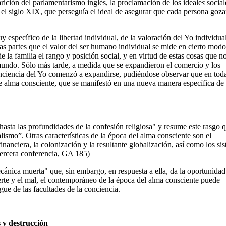
arición del parlamentarismo inglés, la proclamación de los ideale
s
social
el siglo XIX, que perseguía el ideal de asegurar que cada persona goza
specífico de la libertad individual, de la valoración del Yo individual
partes que el valor del ser humano individual se mide en cierto modo
la familia el rango y posición social, y en virtud de estas cosas que n
mundo. Sólo más tarde, a medida que se expandieron el comercio y los
onciencia del Yo comenzó a expandirse, pudiéndose observar que en tod
te alma consciente, que se manifestó en una nueva manera específica de
hasta las profundidades de la confesión religiosa" y resume este rasgo 
lismo”. Otras características de la época del alma consciente son el
nanciera, la colonización y la resultante globalización, así como los si
tercera conferencia, GA 185)
cánica muerta" que, sin embargo, en respuesta a ella, da la oportunidad
uerte y el mal, el contemporáneo de la época del alma consciente puede
egue de las facultades de la conciencia.
s y destrucción