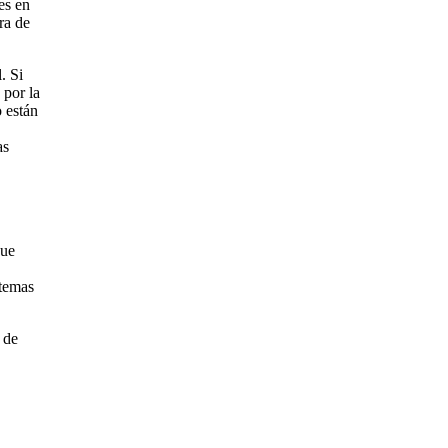
es en
ra de
. Si
 por la
o están
as
que
stemas
 de