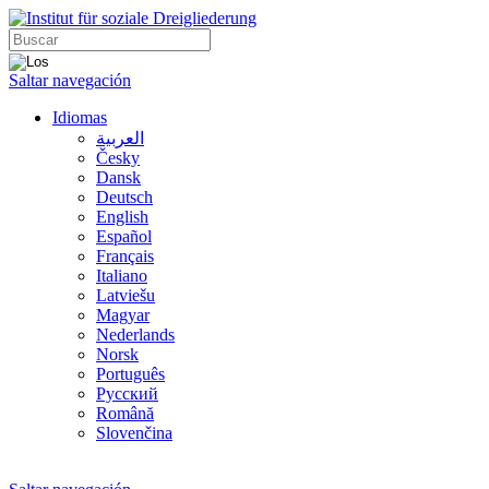
Saltar navegación
Idiomas
العربية
Česky
Dansk
Deutsch
English
Español
Français
Italiano
Latviešu
Magyar
Nederlands
Norsk
Português
Русский
Română
Slovenčina