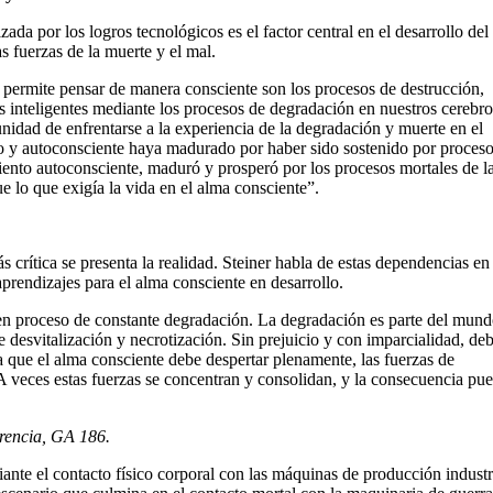
ada por los logros tecnológicos es el factor central en el desarrollo del
s fuerzas de la muerte y el mal.
 permite pensar de manera consciente son los procesos de destrucción,
nteligentes mediante los procesos de degradación en nuestros cerebros
nidad de enfrentarse a la experiencia de la degradación y muerte en el
o y autoconsciente haya madurado por haber sido sostenido por proceso
miento autoconsciente, maduró y prosperó por los procesos mortales de l
ue lo que exigía la vida en el alma consciente”.
s crítica se presenta la realidad. Steiner habla de estas dependencias en
prendizajes para el alma consciente en desarrollo.
á en proceso de constante degradación. La degradación es parte del mund
e desvitalización y necrotización. Sin prejuicio y con imparcialidad, de
a que el alma consciente debe despertar plenamente, las fuerzas de
A veces estas fuerzas se concentran y consolidan, y la consecuencia pue
erencia, GA 186.
diante el contacto físico corporal con las máquinas de producción industr