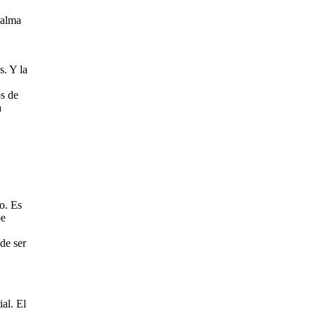
 alma
. Y la
s de
a
o. Es
be
de ser
ial. El