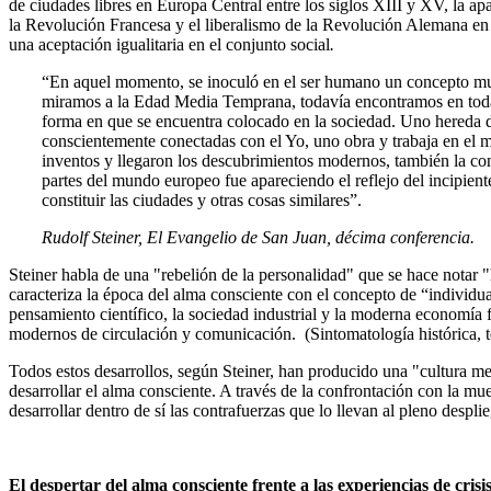
de ciudades libres en Europa Central entre los siglos XIII y XV, la ap
la Revolución Francesa y el liberalismo de la Revolución Alemana en 
una aceptación igualitaria en el conjunto social
.
“En aquel momento, se inoculó en el ser humano un concepto muy e
miramos a la Edad Media Temprana, todavía encontramos en todas 
forma en que se encuentra colocado en la sociedad. Uno hereda de 
conscientemente conectadas con el Yo, uno obra y trabaja en el 
inventos y llegaron los descubrimientos modernos, también la c
partes del mundo europeo fue apareciendo el reflejo del incipien
constituir las ciudades y otras cosas similares”.
Rudolf Steiner, El Evangelio de San Juan, décima conferencia.
Steiner habla de una "rebelión de la personalidad" que se hace notar "
caracteriza la época del alma consciente con el concepto de “individua
pensamiento científico, la sociedad industrial y la moderna economía fi
modernos de circulación y comunicación. (Sintomatología histórica, 
Todos estos desarrollos, según Steiner, han producido una "cultura me
desarrollar el alma consciente. A través de la confrontación con la m
desarrollar dentro de sí las contrafuerzas que lo llevan al pleno despli
El despertar del alma consciente frente a las experiencias de crisi