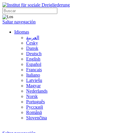
Saltar navegación
Idiomas
العربية
Česky
Dansk
Deutsch
English
Español
Français
Italiano
Latviešu
Magyar
Nederlands
Norsk
Português
Русский
Română
Slovenčina