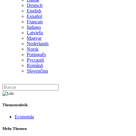
Deutsch
English
Español
Français
Italiano
Latviešu
Magyar
Nederlands
Norsk
Português
Русский
Română
Slovenčina
Themenrubrik
Economía
Mehr Themen