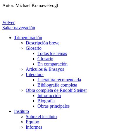
Autor: Michael Kranawetvogl
Volver
Saltar navegación
Trimembración
Descripción breve
Glosario
Todos los temas
Glosario
En comparación
Artículos & Ensayos
Literatura
Literatura recomendada
Bibliografía completa
Obra completa de Rudolf-Steiner
Introducción
Biografía
Obras principales
Instituto
Sobre el instituto
Equipo
Informes