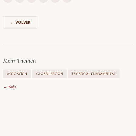
VOLVER
Saltar
Trimembración
navegación
Descripción
Mehr Themen
breve
Glosario
ASOCIACIÓN
GLOBALIZACIÓN
LEY SOCIAL FUNDAMENTAL
Todos
los
Más
temas
Glosario
En
comparación
Artículos
&