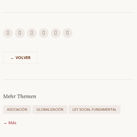
VOLVER
Saltar
Trimembración
navegación
Descripción
Mehr Themen
breve
Glosario
ASOCIACIÓN
GLOBALIZACIÓN
LEY SOCIAL FUNDAMENTAL
Todos
los
Más
temas
Glosario