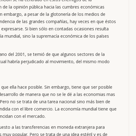
ión de la opinión pública hacia las cumbres económicas
Sin embargo, a pesar de la glotonería de los medios de
pendencia de las grandes compañías, hay veces en que éstos
expresarse. Si bien sólo en contadas ocasiones resulta
mía mundial, sino la supremacía económica de los países
ano del 2001, se temió de que algunos sectores de la
o cual habría perjudicado al movimiento, del mismo modo
que ella hace posible. Sin embargo, tiene que ser posible
 desarrollo de manera que no se le dé a las economias mas
 Pero no se trata de una tarea nacional sino más bien de
ndida con el libre comercio. La economía mundial tiene que
incidan con el mercado.
mpuesto a las transferencias en moneda extranjera para
s muy popular. Pero se trata de una idea estéril y es de