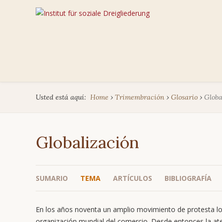
Usted está aquí:
Home
›
Trimembración
›
Glosario
›
Globa
Globalización
SUMARIO
TEMA
ARTÍCULOS
BIBLIOGRAFÍA
En los años noventa un amplio movimiento de protesta lo
organización mundial del comercio. Desde entonces la at