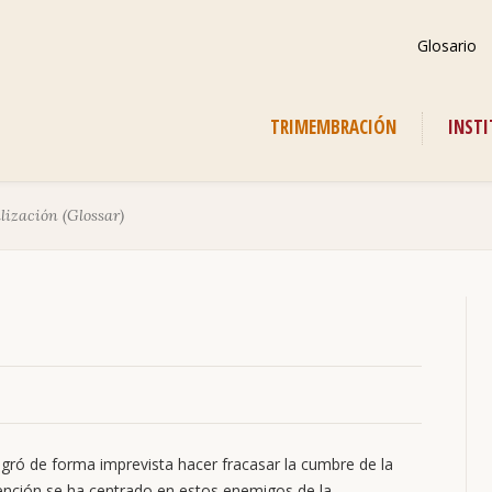
Saltar
Glosario
navegación
Saltar
TRIMEMBRACIÓN
INST
navegación
lización (Glossar)
gró de forma imprevista hacer fracasar la cumbre de la
ención se ha centrado en estos enemigos de la