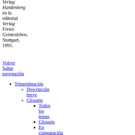
Verlag
Hardenberg
en la
editorial
Verlag
Freies
Geistesleben
,
Stuttgart,
1991.
Volver
Saltar
navegación
Trimembración
Descripción
breve
Glosario
Todos
los
temas
Glosario
En
comparación