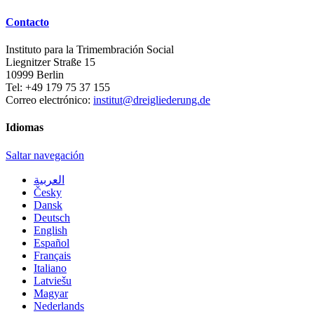
Contacto
Instituto para la Trimembración Social
Liegnitzer Straße 15
10999
Berlin
Tel:
+49 179 75 37 155
Correo electrónico:
institut@dreigliederung.de
Idiomas
Saltar navegación
العربية
Česky
Dansk
Deutsch
English
Español
Français
Italiano
Latviešu
Magyar
Nederlands