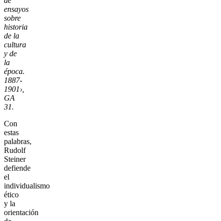
de
ensayos
sobre
historia
de la
cultura
y de
la
época.
1887-
1901›,
GA
31.
Con
estas
palabras,
Rudolf
Steiner
defiende
el
individualismo
ético
y la
orientación