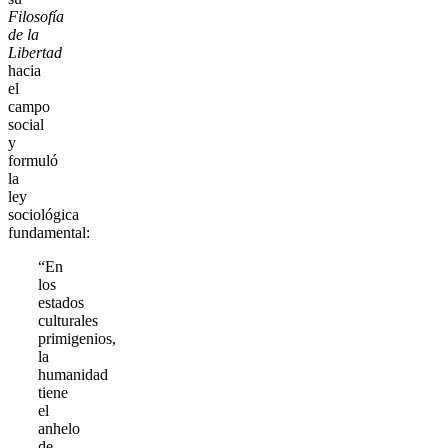
Filosofía
de la
Libertad
hacia
el
campo
social
y
formuló
la
ley
sociológica
fundamental:
“En
los
estados
culturales
primigenios,
la
humanidad
tiene
el
anhelo
de