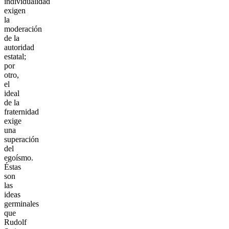
individualidad
exigen
la
moderación
de la
autoridad
estatal;
por
otro,
el
ideal
de la
fraternidad
exige
una
superación
del
egoísmo.
Éstas
son
las
ideas
germinales
que
Rudolf