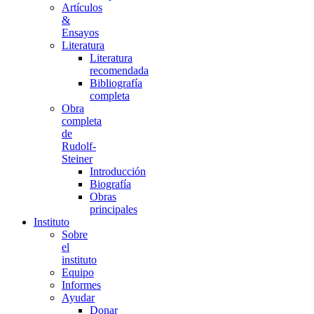
Artículos
&
Ensayos
Literatura
Literatura
recomendada
Bibliografía
completa
Obra
completa
de
Rudolf-
Steiner
Introducción
Biografía
Obras
principales
Instituto
Sobre
el
instituto
Equipo
Informes
Ayudar
Donar