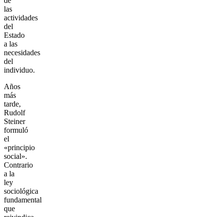
de
las
actividades
del
Estado
a las
necesidades
del
individuo.
Años
más
tarde,
Rudolf
Steiner
formuló
el
«principio
social».
Contrario
a la
ley
sociológica
fundamental
que