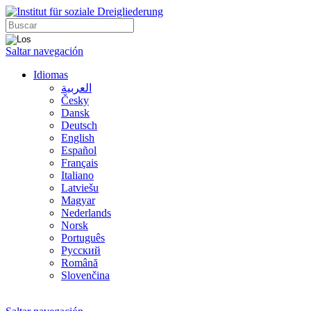
Saltar navegación
Idiomas
العربية
Česky
Dansk
Deutsch
English
Español
Français
Italiano
Latviešu
Magyar
Nederlands
Norsk
Português
Русский
Română
Slovenčina