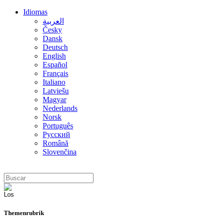
Idiomas
العربية
Česky
Dansk
Deutsch
English
Español
Français
Italiano
Latviešu
Magyar
Nederlands
Norsk
Português
Русский
Română
Slovenčina
Themenrubrik