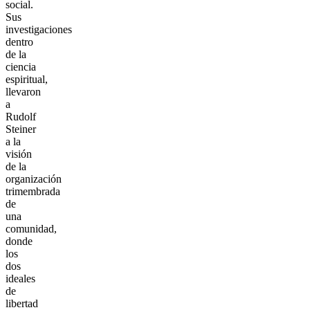
social.
Sus
investigaciones
dentro
de la
ciencia
espiritual,
llevaron
a
Rudolf
Steiner
a la
visión
de la
organización
trimembrada
de
una
comunidad,
donde
los
dos
ideales
de
libertad