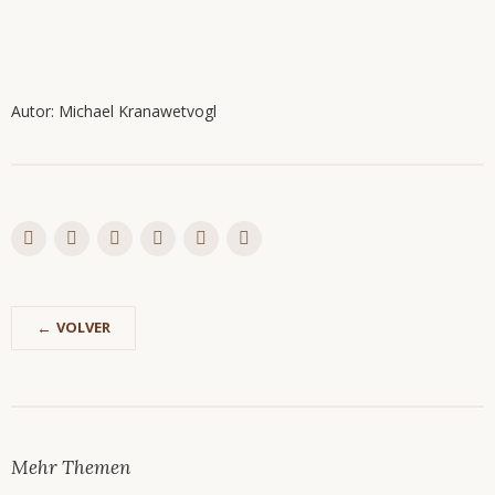
Autor: Michael Kranawetvogl
VOLVER
Saltar
Trimembración
navegación
Descripción
Mehr Themen
breve