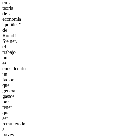
en la
teoría
de la
economía
“política”
de
Rudolf
Steiner,
el
trabajo
no
es
considerado
un
factor
que
genera
gastos
por
tener
que
ser
remunerado
a
través