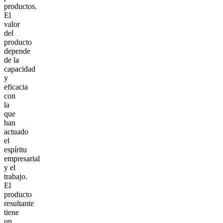
productos.
El
valor
del
producto
depende
de la
capacidad
y
eficacia
con
la
que
han
actuado
el
espíritu
empresarial
y el
trabajo.
El
producto
resultante
tiene
un