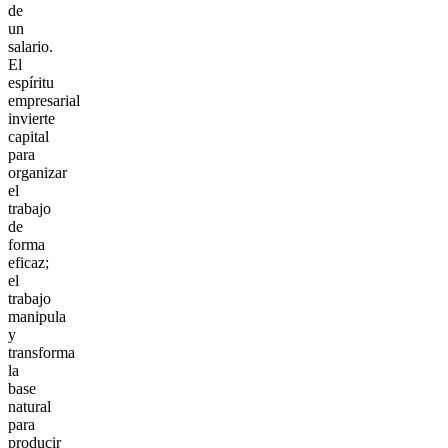
de
un
salario.
El
espíritu
empresarial
invierte
capital
para
organizar
el
trabajo
de
forma
eficaz;
el
trabajo
manipula
y
transforma
la
base
natural
para
producir