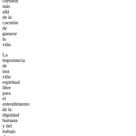
cuestión
más
allá
de la
cuestión
de
ganarse
la
vida
La
importancia
de
una
vida
espiritual
libre
para
el
entendimiento
de la
dignidad
humana
y del
trabajo