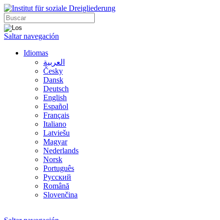
Saltar navegación
Idiomas
العربية
Česky
Dansk
Deutsch
English
Español
Français
Italiano
Latviešu
Magyar
Nederlands
Norsk
Português
Русский
Română
Slovenčina