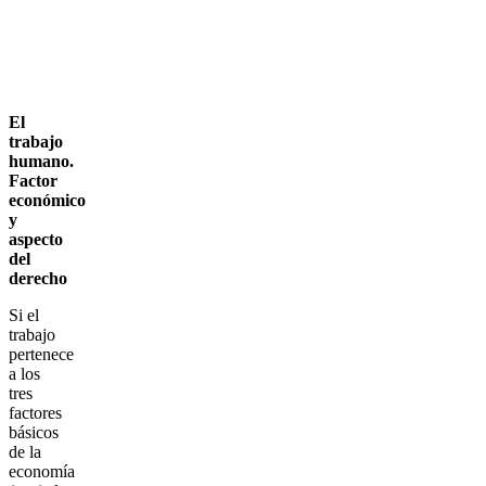
El
trabajo
humano.
Factor
económico
y
aspecto
del
derecho
Si el
trabajo
pertenece
a los
tres
factores
básicos
de la
economía