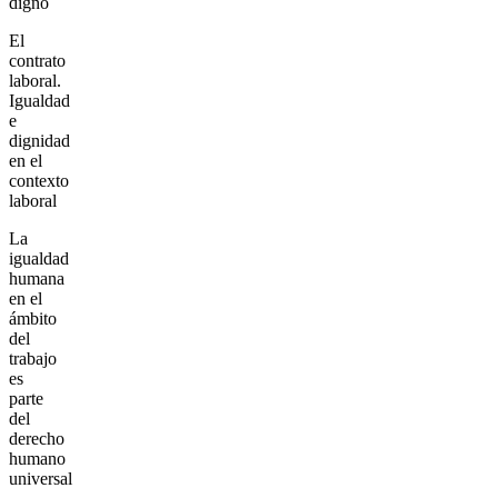
digno
El
contrato
laboral.
Igualdad
e
dignidad
en el
contexto
laboral
La
igualdad
humana
en el
ámbito
del
trabajo
es
parte
del
derecho
humano
universal