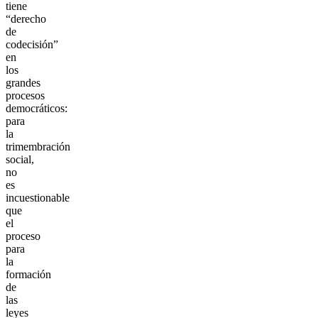
tiene
“derecho
de
codecisión”
en
los
grandes
procesos
democráticos:
para
la
trimembración
social,
no
es
incuestionable
que
el
proceso
para
la
formación
de
las
leyes