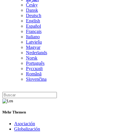
Česky
Dansk
Deutsch
English
Español
Français
Italiano
Latviešu
Magyar
Nederlands
Norsk
Português
Русский
Română
Slovenčina
Mehr Themen
Asociación
Globalización