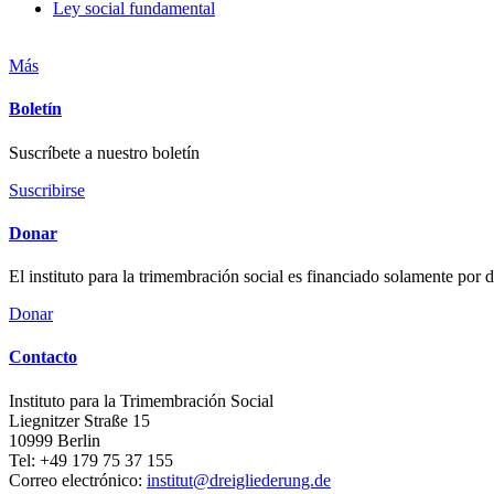
Ley social fundamental
Más
Boletín
Suscríbete a nuestro boletín
Suscribirse
Donar
El instituto para la trimembración social es financiado solamente por
Donar
Contacto
Instituto para la Trimembración Social
Liegnitzer Straße 15
10999
Berlin
Tel:
+49 179 75 37 155
Correo electrónico:
institut@dreigliederung.de