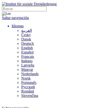
Saltar navegación
Idiomas
العربية
Česky
Dansk
Deutsch
English
Español
Français
Italiano
Latviešu
Magyar
Nederlands
Norsk
Português
Русский
Română
Slovenčina