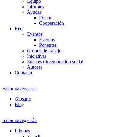
Equipo
Informes
Ayudar
Donar
Cooperación
Red
Eventos
Eventos
Ponentes
Grupos de trabajo
Iniciativas
Enlaces trimembración social
Autores
Contacto
Saltar navegación
Glosario
Blog
Saltar navegación
Idiomas
العربية